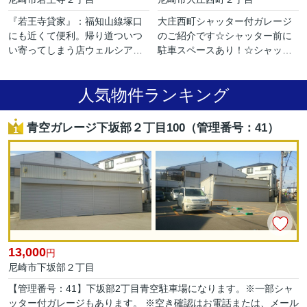
『若王寺貸家』：福知山線塚口
大庄西町シャッター付ガレージ
にも近くて便利。帰り道ついつ
のご紹介です☆シャッター前に
い寄ってしまう店ウェルシア御
駐車スペースあり！☆シャッタ
園店もすぐ近く。コープ尼崎近
ー内部寸法全長約5.25m、幅約
松店まで146mです。敷金ゼロ円
2.75m、高さ約2.4ｍです！☆駐
人気物件ランキング
にも関わらず、住み心地も良い
車スペース寸法 全長約4.9m！
物...
☆電気は...
青空ガレージ下坂部２丁目100（管理番号：41）
13,000
円
尼崎市下坂部２丁目
【管理番号：41】下坂部2丁目青空駐車場になります。※一部シャ
ッター付ガレージもあります。 ※空き確認はお電話または、メール