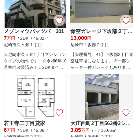
メゾンマツバマツバ 301
青空ガレージ下坂部２丁目100（管理番号：41）
7
13,000
万円
/ 2DK / 46.32㎡
円
尼崎市久々知１丁目
尼崎市下坂部２丁目
☆尼崎市久々知1丁目マンション
【管理番号：41】下坂部2丁目青
タイプの物件です！☆令和6年10
空駐車場になります。※一部シ
月室内改装済み！☆2DKタイプ
ャッター付ガレージもありま
のお部屋ですので新生活にぴっ
す。 ※空き確認はお電話また
たしの物件です！☆徒歩6分のと
は、メールでお問合せくださ
ころにスーパーもあり、利便性
い。
も快...
若王寺二丁目貸家
大庄西町2丁目563番3シャッター付ガレージ
6
3.85
万円
/ 3DK / 45.36㎡
万円
/ - / 15.66㎡
尼崎市若王寺２丁目
尼崎市大庄西町２丁目