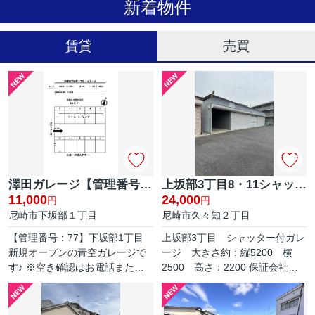
新着物件
賃貸
売買
澤田ガレージ【管理番号77】
上坂部3丁目8・11シャッター付ガレージ【管理番号12】
11,000
24,000
円
円
尼崎市下坂部１丁目
尼崎市久々知２丁目
【管理番号：77】下坂部1丁目
上坂部3丁目 シャッター付ガレ
新規オープンの青空ガレージで
ージ 大きさ約：縦5200 横
す♪ ※空き確認はお電話また
2500 高さ：2200 保証会社必
は、メールでお問合せください
加入：K-net：保証料 保証人あ
＾＾ ※保管場使用承諾書発行手
り：28,000円 保証人なし：
数料 10,000円
35,000円 ※空き確認はお電話ま