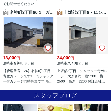
でお問合せください。
名神町3丁目86-1 ガレージ（管理番号：24）
上坂部3丁目8・11シャッター付ガレージ【管理番号12】
13,000
24,000
円
円
尼崎市名神町３丁目
尼崎市久々知２丁目
【管理番号：24】名神町3丁目
上坂部3丁目 シャッター付ガレ
青空ガレージです♪ ☆シャッタ
ージ 大きさ約：縦5200 横
ー付ガレージ同時募集です ※空
2500 高さ：2200 保証会社必
き確認はお電話または、メール
加入：K-net：保証料 保証人あ
でお問合せください ※口座引落
り：28,000円 保証人なし：
スタッフブログ
手数料・更新保証料 月額400
35,000円 ※空き確認はお電話ま
円...
たは、...