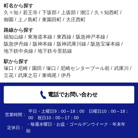
町名から探す
久々知
/
若王寺
/
下坂部
/
上坂部
/
潮江
/
久々知西町
/
御園
/
上ノ島町
/
東園田町
/
大庄西町
路線から探す
福知山線
/
東海道本線
/
東西線
/
阪急神戸本線
/
阪急伊丹線
/
阪神本線
/
阪神武庫川線
/
阪急宝塚本線
/
地下鉄中央線
/
地下鉄今里筋線
駅から探す
塚口
/
尼崎
/
園田
/
塚口
/
尼崎センタープール前
/
武庫川
/
立花
/
武庫之荘
/
東鳴尾
/
伊丹
電話でお問い合わせ
平日・土曜日9：00～18：00 日曜日10：00～18：
営業時間：
00 祝日10：00～17：00
・毎週水曜日・お盆・ゴールデンウイーク・年末年
定休日：
始