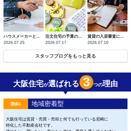
ハウスメーカーと工務店の違いとは？どっちがおすすめか特徴・坪単価で徹底比較
注文住宅の予算の決め方とは？無理のないローン返済額と資金計画のポイントをプロが解説
賃貸の入居審査に落ちる理由とは？事前にできる対策と通過率を上げるコツをプロが徹底解説
2026.07.25
2026.07.17
2026.07.10
スタッフブログをもっと見る
3
大阪住宅
選ばれる
理由
が
つの
地域密着型
理由1
大阪住宅は賃貸・売買・売却と何でも行っている尼崎に
特化した不動産会社です。