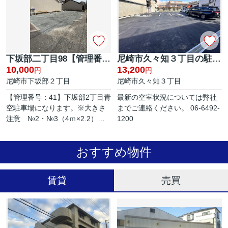
たは、...
下坂部二丁目98【管理番号：93】
尼崎市久々知３丁目の駐車場
10,000
13,200
円
円
尼崎市下坂部２丁目
尼崎市久々知３丁目
【管理番号：41】下坂部2丁目青
最新の空室状況については弊社
空駐車場になります。※大きさ
までご連絡ください。 06-6492-
注意 №2・№3（4ｍ×2.2）軽
1200
専用 賃料9,000円 №1・
№4・№5（5.5×2.5）バックで駐
おすすめ物件
車 ※空き確認はお電話または、
メールでお...
賃貸
売買