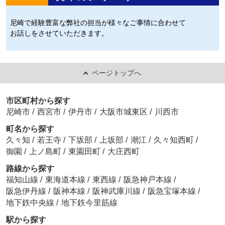
尼崎で経験豊富な弊社の担当が様々なご事情に合わせて
お話しをさせていただきます。
ページトップへ
市区町村から探す
尼崎市
/
西宮市
/
伊丹市
/
大阪市城東区
/
川西市
町名から探す
久々知
/
若王寺
/
下坂部
/
上坂部
/
潮江
/
久々知西町
/
御園
/
上ノ島町
/
東園田町
/
大庄西町
路線から探す
福知山線
/
東海道本線
/
東西線
/
阪急神戸本線
/
阪急伊丹線
/
阪神本線
/
阪神武庫川線
/
阪急宝塚本線
/
地下鉄中央線
/
地下鉄今里筋線
駅から探す