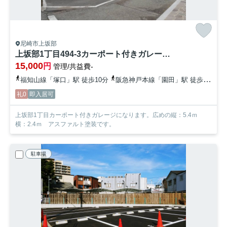
尼崎市上坂部
上坂部1丁目494-3カーポート付きガレージ【管理番号46】
15,000
円
管理/共益費-
福知山線「塚口」駅 徒歩10分
阪急神戸本線「園田」駅 徒歩25分
礼0
即入居可
上坂部1丁目カーポート付きガレージになります。広めの縦：5.4ｍ
横：2.4ｍ アスファルト塗装です。
駐車場