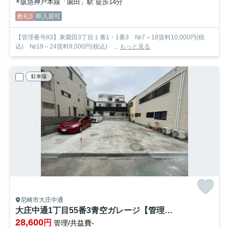
阪急神戸本線「園田」駅 徒歩14分
敷礼0
即入居可
【管理番号83】東園田3丁目１番1・1番3 №7～18賃料10,000円(税
込) №19～24賃料9,000円(税込) ...
もっと見る
駐車場
尼崎市大庄中通
大庄中通1丁目55番3青空ガレージ【管理番号84】
28,600
円
管理/共益費-