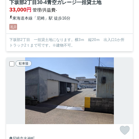
下坂部2丁目30-4青空ガレージ一括貸土地
33,000
円
管理/共益費-
東海道本線「尼崎」駅 徒歩16分
礼0
下坂部2丁目 一括貸土地になります。横3ｍ 縦20ｍ 出入口1か所
トラック2ｔまで可です。※建物不可。
駐車場
尼崎市名神町