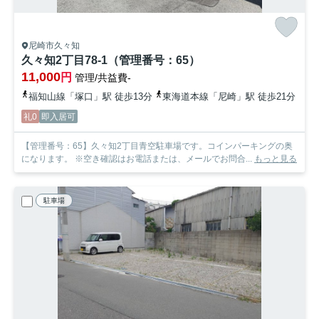
尼崎市久々知
久々知2丁目78-1（管理番号：65）
11,000
円
管理/共益費-
福知山線「塚口」駅 徒歩13分
東海道本線「尼崎」駅 徒歩21分
礼0
即入居可
【管理番号：65】久々知2丁目青空駐車場です。コインパーキングの奥
になります。 ※空き確認はお電話または、メールでお問合...
もっと見る
駐車場