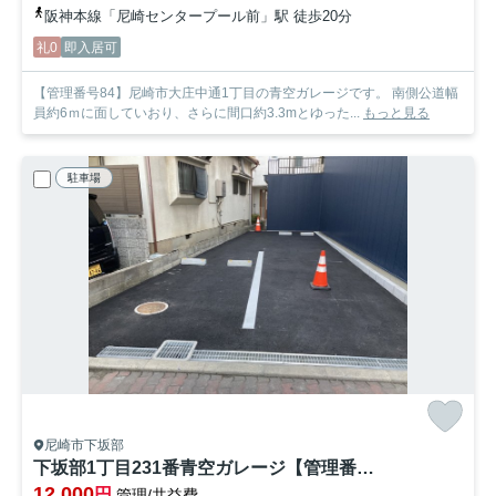
阪神本線「尼崎センタープール前」駅 徒歩20分
礼0
即入居可
【管理番号84】尼崎市大庄中通1丁目の青空ガレージです。 南側公道幅
員約6ｍに面していおり、さらに間口約3.3mとゆった...
もっと見る
駐車場
尼崎市下坂部
下坂部1丁目231番青空ガレージ【管理番号69】
12,000
円
管理/共益費-