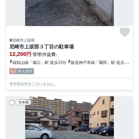
尼崎市上坂部
尼崎市上坂部３丁目の駐車場
12,200
円
管理/共益費-
福知山線「塚口」駅 徒歩13分
阪急神戸本線「園田」駅 徒歩23分
礼0
即入居可
青空現在空きございません。
駐車場