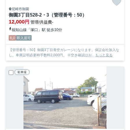
尼崎市御園
御園3丁目528-2・3（管理番号：50）
12,000
円
管理/共益費-
福知山線「塚口」駅 徒歩10分
礼0
即入居可
【管理番号：50】御園3丁目青空ガレージになります。保証会社加入な
し。車庫証明必要時手数料2,000円。 ※空き確認はお...
もっと見る
駐車場