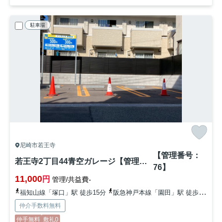
駐車場
尼崎市若王寺
【管理番号：
若王寺2丁目44青空ガレージ【管理番号：76】
76】
11,000
円
管理/共益費-
福知山線「塚口」駅 徒歩15分
阪急神戸本線「園田」駅 徒歩20分
仲介手数料無料
仲手無料
敷礼0