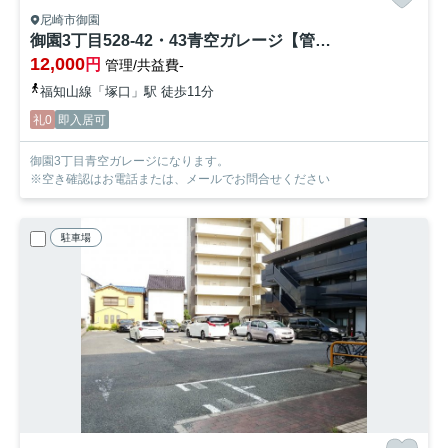
尼崎市御園
御園3丁目528-42・43青空ガレージ【管理番号51】
12,000
円
管理/共益費-
福知山線「塚口」駅 徒歩11分
礼0
即入居可
御園3丁目青空ガレージになります。
※空き確認はお電話または、メールでお問合せください
駐車場