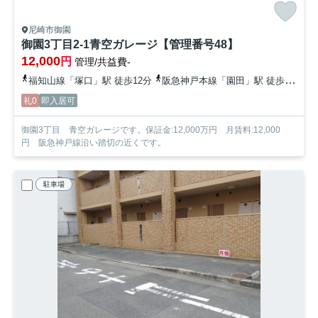
尼崎市御園
御園3丁目2-1青空ガレージ【管理番号48】
12,000
円
管理/共益費-
福知山線「塚口」駅 徒歩12分
阪急神戸本線「園田」駅 徒歩23分
礼0
即入居可
御園3丁目 青空ガレージです。保証金:12,000万円 月賃料:12,000
円 阪急神戸線沿い踏切の近くです。
駐車場