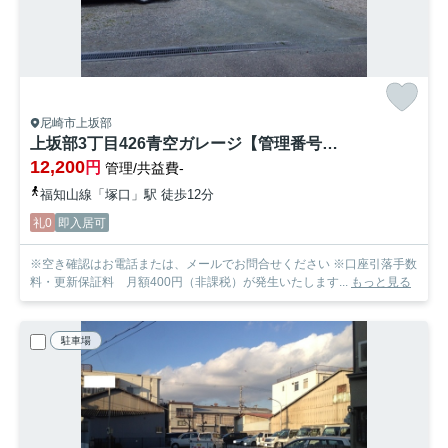
尼崎市上坂部
上坂部3丁目426青空ガレージ【管理番号14】
12,200
円
管理/共益費-
福知山線「塚口」駅 徒歩12分
礼0
即入居可
※空き確認はお電話または、メールでお問合せください ※口座引落手数
料・更新保証料 月額400円（非課税）が発生いたします...
もっと見る
駐車場