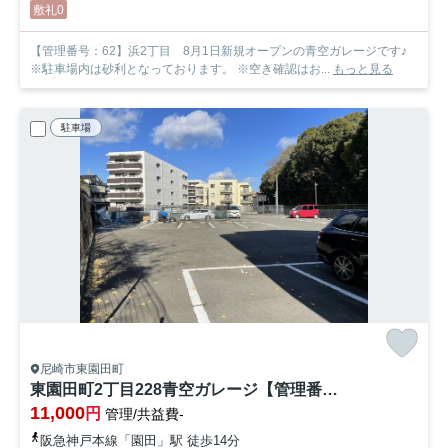
敷礼0
【管理番号：62】浜2丁目 8月1日新規オープンの青空ガレージです♪
※駐車場内は砂利となっております。 ※空き確認はお...
もっと見る
駐車場
尼崎市東園田町
東園田町2丁目228青空ガレージ【管理番号82】
11,000
円
管理/共益費-
阪急神戸本線「園田」駅 徒歩14分