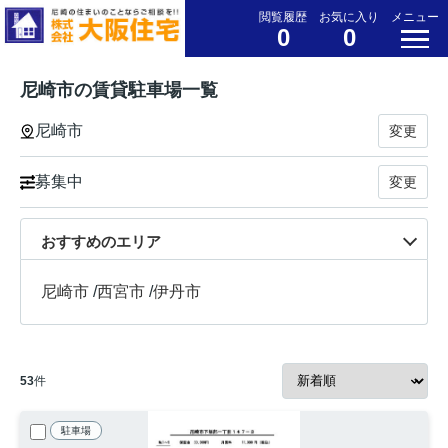
閲覧履歴
お気に入り
メニュー
0
0
尼崎市の賃貸駐車場一覧
尼崎市
変更
募集中
変更
おすすめのエリア
尼崎市
/
西宮市
/
伊丹市
53
件
駐車場