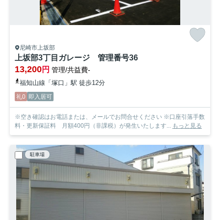
尼崎市上坂部
上坂部3丁目ガレージ 管理番号36
13,200
円
管理/共益費-
福知山線「塚口」駅 徒歩12分
礼0
即入居可
※空き確認はお電話または、メールでお問合せください ※口座引落手数
料・更新保証料 月額400円（非課税）が発生いたします...
もっと見る
駐車場