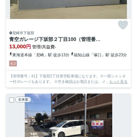
尼崎市下坂部
青空ガレージ下坂部２丁目100（管理番号：41）
13,000
円
管理/共益費-
東海道本線「尼崎」駅 徒歩13分
福知山線「塚口」駅 徒歩23分
礼0
【管理番号：41】下坂部2丁目青空駐車場になります。※一部シャッタ
ー付ガレージもあります。 ※空き確認はお電話または、メ...
もっと見る
駐車場