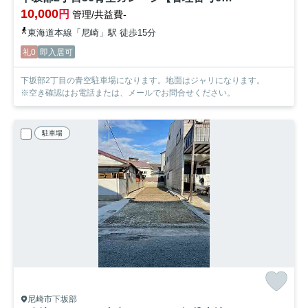
10,000
円
管理/共益費-
東海道本線「尼崎」駅 徒歩15分
礼0
即入居可
下坂部2丁目の青空駐車場になります。地面はジャリになります。
※空き確認はお電話または、メールでお問合せください。
駐車場
尼崎市下坂部