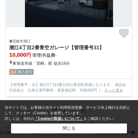
尼崎市潮江
潮江4丁目2番青空ガレージ【管理番号31】
10,000
円
管理/共益費-
東海道本線「尼崎」駅 徒歩16分
礼0
即入居可
【管理番号：31】潮江4丁目2番の内の青空駐車場になります。 保証会
社必加入 口座引落手数料・更新保証料 月額400円（...
もっと見る
当サイトでは、お客様の当サイト利用状況把握、サービス向上検討を目的と
1
2
して、クッキー（Cookie）を使用しています。
詳しくは、当社の
「Cookieの取扱いについて」
をご確認ください。
閉じる
社大阪住宅
【駐車場】を市区町村から探す
尼崎市の賃貸駐車場一覧