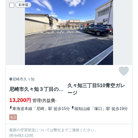
駐車場
尼崎市久々知
久々知三丁目510青空ガレ
尼崎市久々知３丁目の駐車場
ージ
13,200
円
管理/共益費-
東海道本線「尼崎」駅 徒歩15分
福知山線「塚口」駅 徒歩19分
礼0
最新の空室状況については弊社までご連絡ください。
06-6492-1200