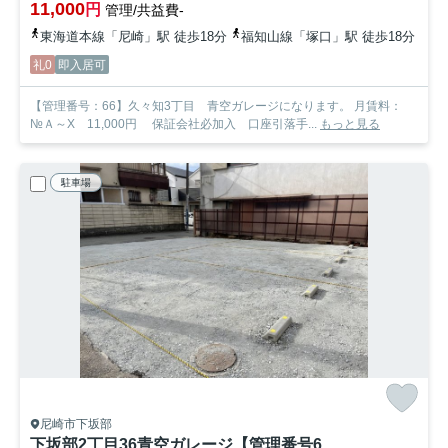
11,000
円
管理/共益費-
東海道本線「尼崎」駅 徒歩18分
福知山線「塚口」駅 徒歩18分
礼0
即入居可
【管理番号：66】久々知3丁目 青空ガレージになります。 月賃料：
№Ａ～X 11,000円 保証会社必加入 口座引落手...
もっと見る
駐車場
尼崎市下坂部
下坂部2丁目36青空ガレージ【管理番号63】