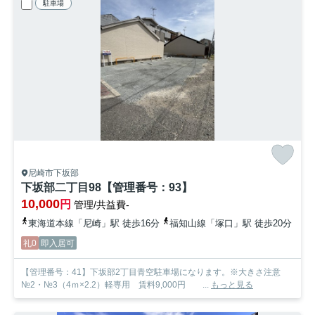
駐車場
尼崎市下坂部
下坂部二丁目98【管理番号：93】
10,000
円
管理/共益費-
東海道本線「尼崎」駅 徒歩16分
福知山線「塚口」駅 徒歩20分
礼0
即入居可
【管理番号：41】下坂部2丁目青空駐車場になります。※大きさ注意
№2・№3（4ｍ×2.2）軽専用 賃料9,000円 ...
もっと見る