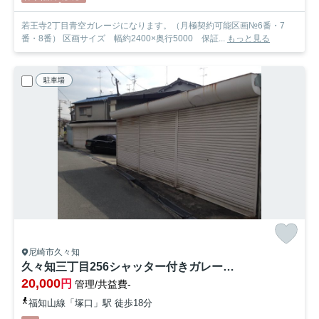
若王寺2丁目青空ガレージになります。（月極契約可能区画№6番・7
番・8番） 区画サイズ 幅約2400×奥行5000 保証...
もっと見る
駐車場
尼崎市久々知
久々知三丁目256シャッター付きガレージ【管理番号：59】
20,000
円
管理/共益費-
福知山線「塚口」駅 徒歩18分