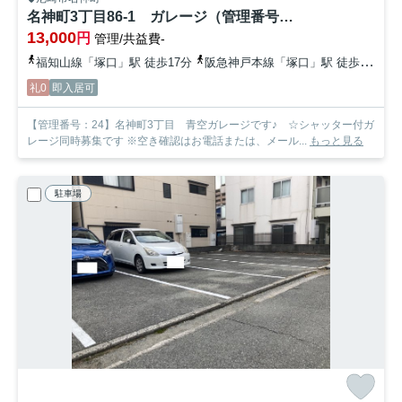
名神町3丁目86-1 ガレージ（管理番号：24）
13,000
円
管理/共益費-
福知山線「塚口」駅 徒歩17分
阪急神戸本線「塚口」駅 徒歩21分
礼0
即入居可
【管理番号：24】名神町3丁目 青空ガレージです♪ ☆シャッター付ガ
レージ同時募集です ※空き確認はお電話または、メール...
もっと見る
駐車場