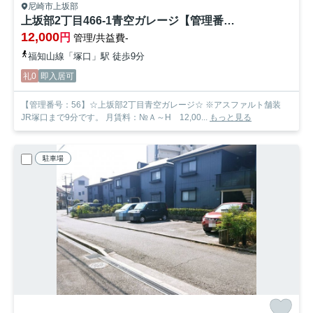
尼崎市上坂部
上坂部2丁目466-1青空ガレージ【管理番号56】
12,000
円
管理/共益費-
福知山線「塚口」駅 徒歩9分
礼0
即入居可
【管理番号：56】☆上坂部2丁目青空ガレージ☆ ※アスファルト舗装
JR塚口まで9分です。 月賃料：№Ａ～H 12,00...
もっと見る
駐車場