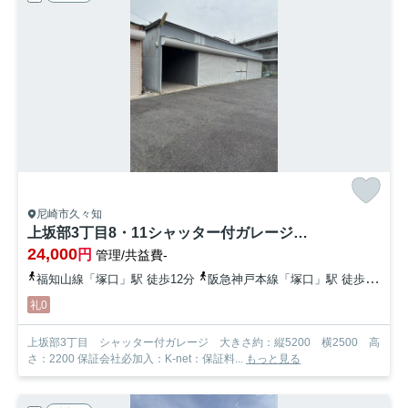
尼崎市久々知
上坂部3丁目8・11シャッター付ガレージ【管理番号12】
24,000
円
管理/共益費-
福知山線「塚口」駅 徒歩12分
阪急神戸本線「塚口」駅 徒歩24分
礼0
上坂部3丁目 シャッター付ガレージ 大きさ約：縦5200 横2500 高
さ：2200 保証会社必加入：K-net：保証料...
もっと見る