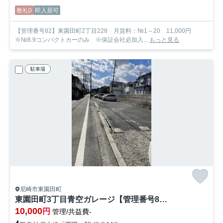
敷礼0
即入居可
【管理番号82】東園田町2丁目228 月賃料：№1～20 11,000円
※№8.9コンパクトカーのみ ※保証会社必加入...
もっと見る
駐車場
尼崎市東園田町
東園田町3丁目青空ガレージ【管理番号83】
10,000
円
管理/共益費-