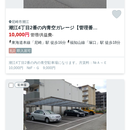
尼崎市潮江
潮江4丁目2番の内青空ガレージ【管理番号45】
10,000
円
管理/共益費-
東海道本線「尼崎」駅 徒歩16分
福知山線「塚口」駅 徒歩18分
礼0
即入居可
潮江4丁目2番の内の青空駐車場になります。月賃料：№Ａ～Ｅ
10,000円 №F・Ｇ 9,000円
駐車場