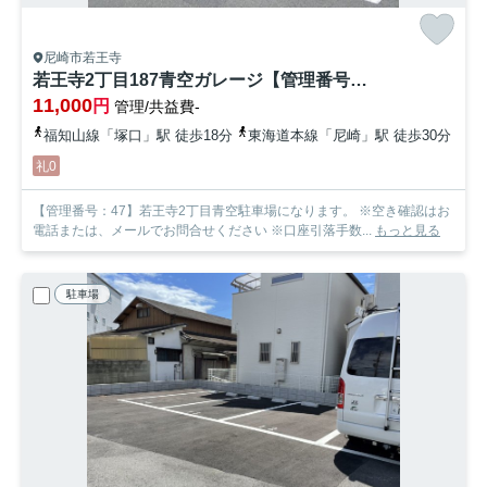
尼崎市若王寺
若王寺2丁目187青空ガレージ【管理番号47】
11,000
円
管理/共益費-
福知山線「塚口」駅 徒歩18分
東海道本線「尼崎」駅 徒歩30分
礼0
【管理番号：47】若王寺2丁目青空駐車場になります。 ※空き確認はお
電話または、メールでお問合せください ※口座引落手数...
もっと見る
駐車場