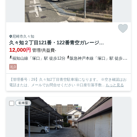
尼崎市久々知
久々知２丁目121番・122番青空ガレージ【管理番号29】
12,000
円
管理/共益費-
福知山線「塚口」駅 徒歩12分
阪急神戸本線「塚口」駅 徒歩25分
礼0
【管理番号：29】久々知2丁目青空駐車場になります。 ※空き確認はお
電話または、メールでお問合せください ※口座引落手数...
もっと見る
駐車場