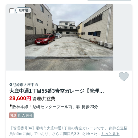
駐車場
尼崎市大庄中通
大庄中通1丁目55番3青空ガレージ【管理番号84】
28,600
円
管理/共益費-
阪神本線「尼崎センタープール前」駅 徒歩20分
礼0
即入居可
【管理番号84】尼崎市大庄中通1丁目の青空ガレージです。 南側公道幅
員約6ｍに面していおり、さらに間口約3.3mとゆった...
もっと見る