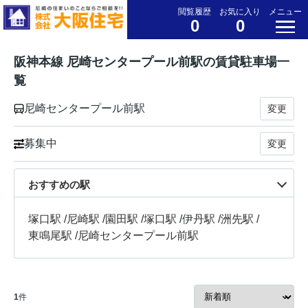
閲覧履歴
お気に入り
メニュー
0
0
阪神本線 尼崎センタープール前駅の賃貸駐車場一
覧
尼崎センタープール前駅
変更
募集中
変更
おすすめの駅
塚口駅
/
尼崎駅
/
園田駅
/
塚口駅
/
伊丹駅
/
洲先駅
/
東鳴尾駅
/
尼崎センタープール前駅
1
件