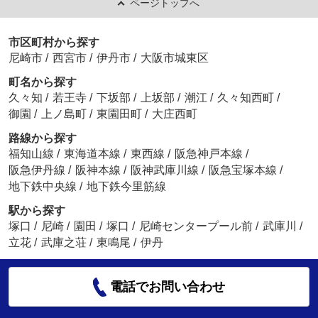
ページトップへ
市区町村から探す
尼崎市
/
西宮市
/
伊丹市
/
大阪市城東区
町名から探す
久々知
/
若王寺
/
下坂部
/
上坂部
/
潮江
/
久々知西町
/
御園
/
上ノ島町
/
東園田町
/
大庄西町
路線から探す
福知山線
/
東海道本線
/
東西線
/
阪急神戸本線
/
阪急伊丹線
/
阪神本線
/
阪神武庫川線
/
阪急宝塚本線
/
地下鉄中央線
/
地下鉄今里筋線
駅から探す
塚口
/
尼崎
/
園田
/
塚口
/
尼崎センタープール前
/
武庫川
/
立花
/
武庫之荘
/
東鳴尾
/
伊丹
電話でお問い合わせ