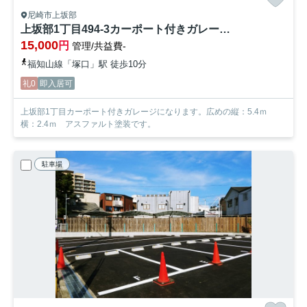
尼崎市上坂部
上坂部1丁目494-3カーポート付きガレージ【管理番号46】
15,000
円
管理/共益費-
福知山線「塚口」駅 徒歩10分
礼0
即入居可
上坂部1丁目カーポート付きガレージになります。広めの縦：5.4ｍ
横：2.4ｍ アスファルト塗装です。
駐車場