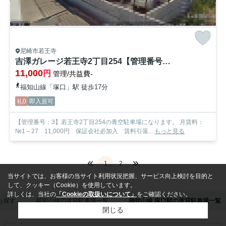
尼崎市若王寺
吉澤ガレージ若王寺2丁目254【管理番号3】
11,000
円
管理/共益費-
福知山線「塚口」駅 徒歩17分
礼0
即入居可
【管理番号：3】若王寺2丁目254の青空駐車場になります。 月賃料：
№1～27 11,000円 保証会社必加入 賃料引落...
もっと見る
1
2
当サイトでは、お客様の当サイト利用状況把握、サービス向上検討を目的と
して、クッキー（Cookie）を使用しています。
詳しくは、当社の
「Cookieの取扱いについて」
をご確認ください。
ら探す
福知山線の賃貸駐車場一覧
福知山線 塚口駅の賃貸駐車場一覧
閉じる