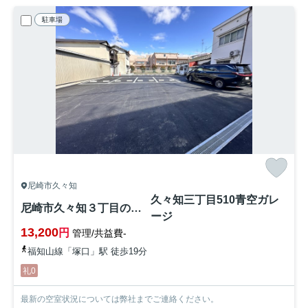
駐車場
尼崎市久々知
久々知三丁目510青空ガレ
尼崎市久々知３丁目の駐車場
ージ
13,200
円
管理/共益費-
福知山線「塚口」駅 徒歩19分
礼0
最新の空室状況については弊社までご連絡ください。