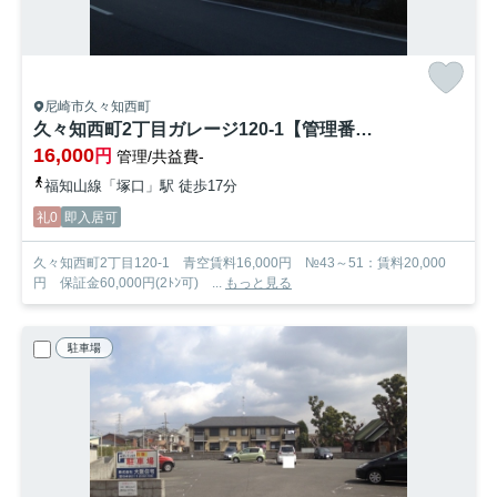
尼崎市久々知西町
久々知西町2丁目ガレージ120-1【管理番号30】
16,000
円
管理/共益費-
福知山線「塚口」駅 徒歩17分
礼0
即入居可
久々知西町2丁目120-1 青空賃料16,000円 №43～51：賃料20,000
円 保証金60,000円(2ﾄﾝ可) ...
もっと見る
駐車場