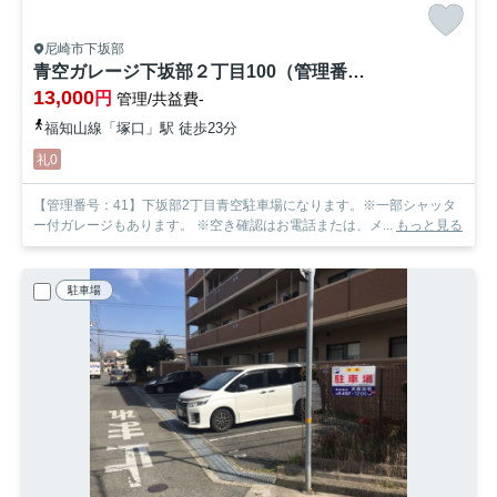
尼崎市下坂部
青空ガレージ下坂部２丁目100（管理番号：41）
13,000
円
管理/共益費-
福知山線「塚口」駅 徒歩23分
礼0
【管理番号：41】下坂部2丁目青空駐車場になります。※一部シャッタ
ー付ガレージもあります。 ※空き確認はお電話または、メ...
もっと見る
駐車場