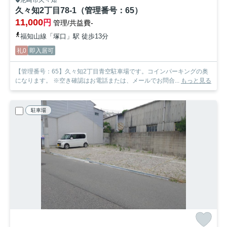
久々知2丁目78-1（管理番号：65）
11,000
円
管理/共益費-
福知山線「塚口」駅 徒歩13分
礼0
即入居可
【管理番号：65】久々知2丁目青空駐車場です。コインパーキングの奥
になります。 ※空き確認はお電話または、メールでお問合...
もっと見る
駐車場