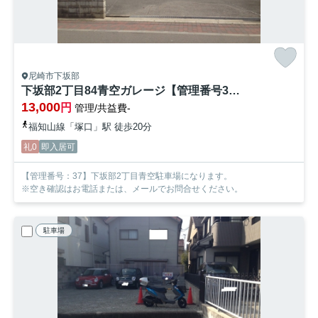
尼崎市下坂部
下坂部2丁目84青空ガレージ【管理番号37】
13,000
円
管理/共益費-
福知山線「塚口」駅 徒歩20分
礼0
即入居可
【管理番号：37】下坂部2丁目青空駐車場になります。
※空き確認はお電話または、メールでお問合せください。
駐車場