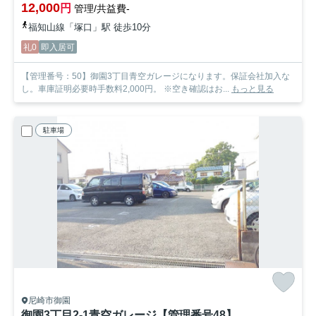
12,000
円
管理/共益費-
福知山線「塚口」駅 徒歩10分
礼0
即入居可
【管理番号：50】御園3丁目青空ガレージになります。保証会社加入な
し。車庫証明必要時手数料2,000円。 ※空き確認はお...
もっと見る
駐車場
尼崎市御園
御園3丁目2-1青空ガレージ【管理番号48】