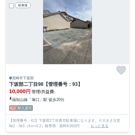
駐車場
尼崎市下坂部
下坂部二丁目98【管理番号：93】
10,000
円
管理/共益費-
福知山線「塚口」駅 徒歩20分
礼0
即入居可
【管理番号：41】下坂部2丁目青空駐車場になります。※大きさ注意
№2・№3（4ｍ×2.2）軽専用 賃料9,000円 ...
もっと見る