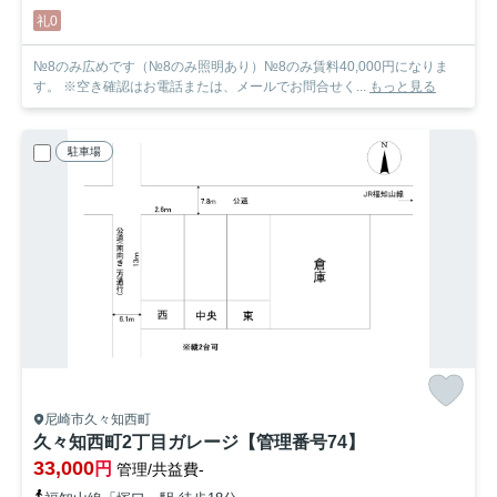
礼0
№8のみ広めです（№8のみ照明あり）№8のみ賃料40,000円になりま
す。 ※空き確認はお電話または、メールでお問合せく...
もっと見る
駐車場
尼崎市久々知西町
久々知西町2丁目ガレージ【管理番号74】
33,000
円
管理/共益費-