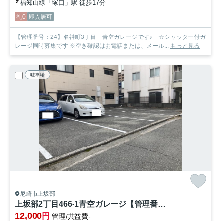
福知山線「塚口」駅 徒歩17分
礼0
即入居可
【管理番号：24】名神町3丁目 青空ガレージです♪ ☆シャッター付ガ
レージ同時募集です ※空き確認はお電話または、メール...
もっと見る
駐車場
尼崎市上坂部
上坂部2丁目466-1青空ガレージ【管理番号56】
12,000
円
管理/共益費-