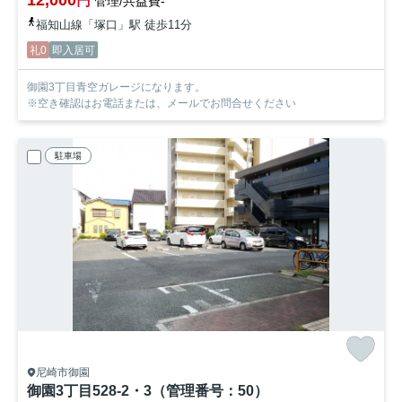
円
管理/共益費-
福知山線「塚口」駅 徒歩11分
礼0
即入居可
御園3丁目青空ガレージになります。
※空き確認はお電話または、メールでお問合せください
駐車場
尼崎市御園
御園3丁目528-2・3（管理番号：50）