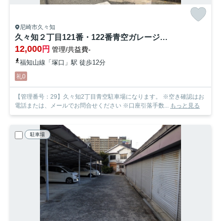
尼崎市久々知
久々知２丁目121番・122番青空ガレージ【管理番号29】
12,000
円
管理/共益費-
福知山線「塚口」駅 徒歩12分
礼0
【管理番号：29】久々知2丁目青空駐車場になります。 ※空き確認はお
電話または、メールでお問合せください ※口座引落手数...
もっと見る
駐車場