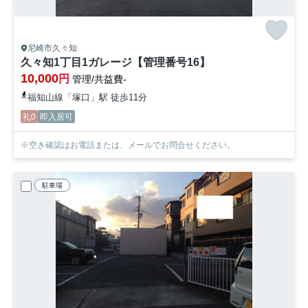
尼崎市久々知
久々知1丁目1ガレージ【管理番号16】
10,000
円
管理/共益費-
福知山線「塚口」駅 徒歩11分
礼0
即入居可
※空き確認はお電話または、メールでお問合せください。
駐車場