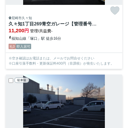
尼崎市久々知
久々知1丁目269青空ガレージ【管理番号21】
11,200
円
管理/共益費-
福知山線「塚口」駅 徒歩16分
礼0
即入居可
※空き確認はお電話または、メールでお問合せください
※口座引落手数料・更新保証料400円（非課税）が発生いたします。
駐車場