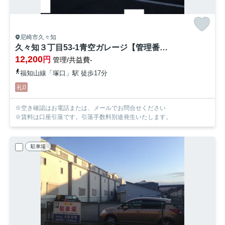
尼崎市久々知
久々知３丁目53-1青空ガレージ【管理番号35】
12,200
円
管理/共益費-
福知山線「塚口」駅 徒歩17分
礼0
※空き確認はお電話または、メールでお問合せください
※賃料は口座引落です。引落手数料別途発生いたします。
駐車場