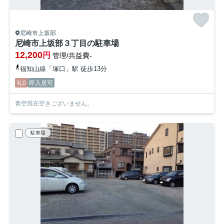
尼崎市上坂部
尼崎市上坂部３丁目の駐車場
12,200
円
管理/共益費-
福知山線「塚口」駅 徒歩13分
礼0
即入居可
青空現在空きございません。
駐車場