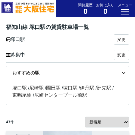
閲覧履歴
お気に入り
メニュー
0
0
福知山線 塚口駅の賃貸駐車場一覧
塚口駅
変更
募集中
変更
おすすめの駅
塚口駅
/
尼崎駅
/
園田駅
/
塚口駅
/
伊丹駅
/
洲先駅
/
東鳴尾駅
/
尼崎センタープール前駅
43
件