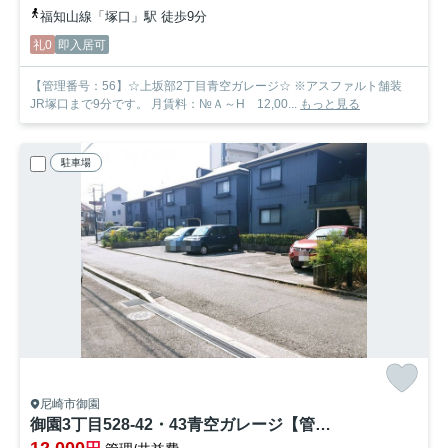
福知山線「塚口」駅 徒歩9分
礼0
即入居可
【管理番号：56】☆上坂部2丁目青空ガレージ☆ ※アスファルト舗装
JR塚口まで9分です。 月賃料：№Ａ～H 12,00...
もっと見る
駐車場
尼崎市御園
御園3丁目528-42・43青空ガレージ【管理番号51】
12,000