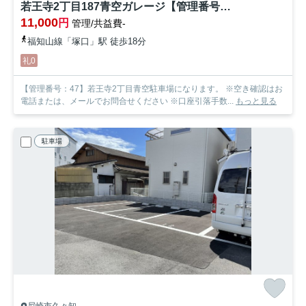
若王寺2丁目187青空ガレージ【管理番号47】
11,000
円
管理/共益費-
福知山線「塚口」駅 徒歩18分
礼0
【管理番号：47】若王寺2丁目青空駐車場になります。 ※空き確認はお
電話または、メールでお問合せください ※口座引落手数...
もっと見る
駐車場
尼崎市久々知