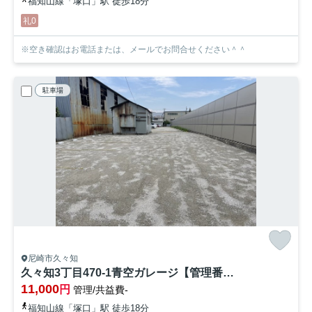
福知山線「塚口」駅 徒歩18分
礼0
※空き確認はお電話または、メールでお問合せください＾＾
駐車場
尼崎市久々知
久々知3丁目470-1青空ガレージ【管理番号66】
11,000
円
管理/共益費-
福知山線「塚口」駅 徒歩18分