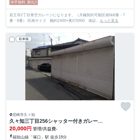
仲手無料
敷礼0
若王寺2丁目青空ガレージになります。（月極契約可能区画№6番・7
番・8番） 区画サイズ 幅約2400×奥行5000 保証...
もっと見る
駐車場
尼崎市久々知
久々知三丁目256シャッター付きガレージ【管理番号：59】
20,000
円
管理/共益費-
福知山線「塚口」駅 徒歩18分