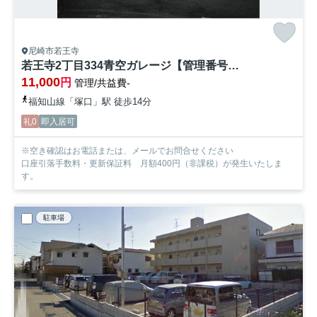
尼崎市若王寺
若王寺2丁目334青空ガレージ【管理番号1】
11,000
円
管理/共益費-
福知山線「塚口」駅 徒歩14分
礼0
即入居可
※空き確認はお電話または、メールでお問合せください
口座引落手数料・更新保証料 月額400円（非課税）が発生いたしま
す。
駐車場