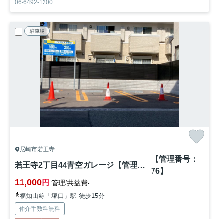
06-6492-1200
駐車場
尼崎市若王寺
【管理番号：
若王寺2丁目44青空ガレージ【管理番号：76】
76】
11,000
円
管理/共益費-
福知山線「塚口」駅 徒歩15分
仲介手数料無料