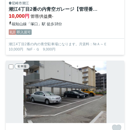
尼崎市潮江
潮江4丁目2番の内青空ガレージ【管理番号45】
10,000
円
管理/共益費-
福知山線「塚口」駅 徒歩18分
礼0
即入居可
潮江4丁目2番の内の青空駐車場になります。月賃料：№Ａ～Ｅ
10,000円 №F・Ｇ 9,000円
駐車場