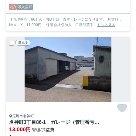
礼0
即入居可
【管理番号：66】久々知3丁目 青空ガレージになります。 月賃料：
№Ａ～X 11,000円 保証会社必加入 口座引落手...
もっと見る
駐車場
尼崎市名神町
名神町3丁目86-1 ガレージ（管理番号：24）
13,000
円
管理/共益費-