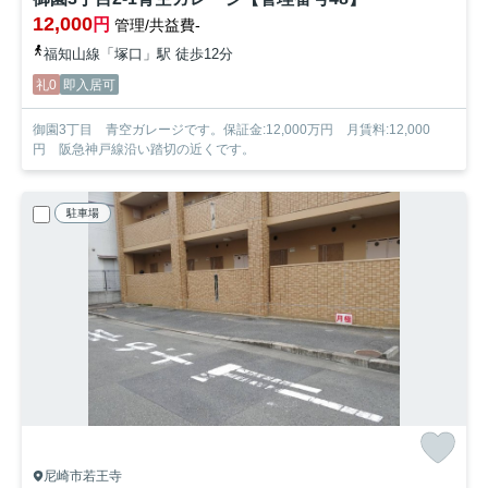
12,000
円
管理/共益費-
福知山線「塚口」駅 徒歩12分
礼0
即入居可
御園3丁目 青空ガレージです。保証金:12,000万円 月賃料:12,000
円 阪急神戸線沿い踏切の近くです。
駐車場
尼崎市若王寺