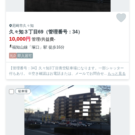
尼崎市久々知
久々知３丁目69（管理番号：34）
10,000
円
管理/共益費-
福知山線「塚口」駅 徒歩16分
礼0
即入居可
【管理番号：34】久々知3丁目青空駐車場になります。一部シャッター
付もあり。 ※空き確認はお電話または、メールでお問合せ...
もっと見る
駐車場