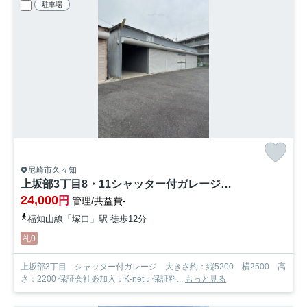
駐車場
尼崎市久々知
上坂部3丁目8・11シャッター付ガレージ【管理番号12】
24,000
円
管理/共益費-
福知山線「塚口」駅 徒歩12分
礼0
上坂部3丁目 シャッター付ガレージ 大きさ約：縦5200 横2500 高
さ：2200 保証会社必加入：K-net：保証料...
もっと見る