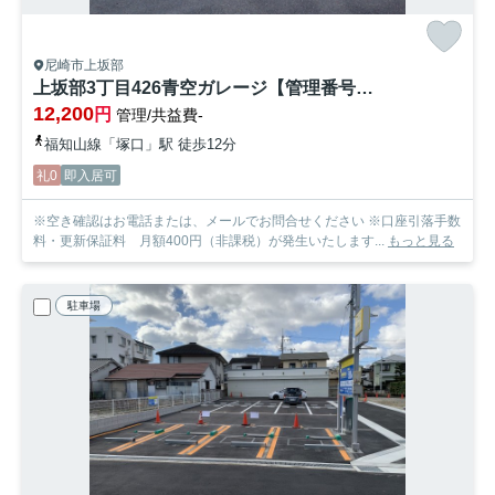
尼崎市上坂部
上坂部3丁目426青空ガレージ【管理番号14】
12,200
円
管理/共益費-
福知山線「塚口」駅 徒歩12分
礼0
即入居可
※空き確認はお電話または、メールでお問合せください ※口座引落手数
料・更新保証料 月額400円（非課税）が発生いたします...
もっと見る
駐車場