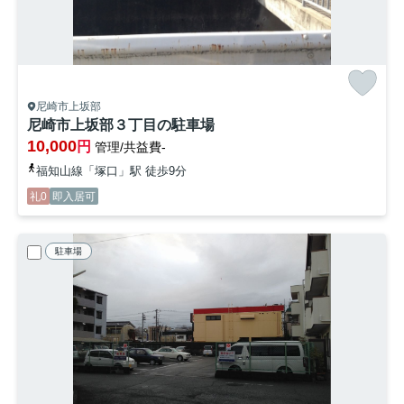
尼崎市上坂部
尼崎市上坂部３丁目の駐車場
10,000
円
管理/共益費-
福知山線「塚口」駅 徒歩9分
礼0
即入居可
駐車場