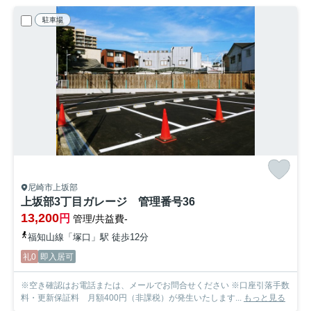
駐車場
尼崎市上坂部
上坂部3丁目ガレージ 管理番号36
13,200
円
管理/共益費-
福知山線「塚口」駅 徒歩12分
礼0
即入居可
※空き確認はお電話または、メールでお問合せください ※口座引落手数
料・更新保証料 月額400円（非課税）が発生いたします...
もっと見る