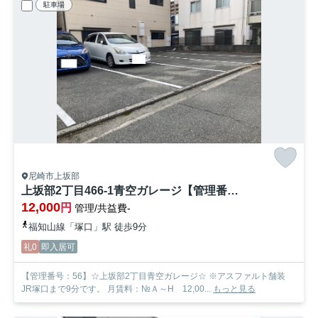
駐車場
尼崎市上坂部
上坂部2丁目466-1青空ガレージ【管理番号56】
12,000
円
管理/共益費-
福知山線「塚口」駅 徒歩9分
礼0
即入居可
【管理番号：56】☆上坂部2丁目青空ガレージ☆ ※アスファルト舗装
JR塚口まで9分です。 月賃料：№Ａ～H 12,00...
もっと見る