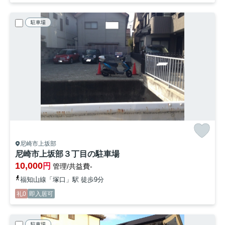
駐車場
尼崎市上坂部
尼崎市上坂部３丁目の駐車場
10,000
円
管理/共益費-
福知山線「塚口」駅 徒歩9分
礼0
即入居可
駐車場