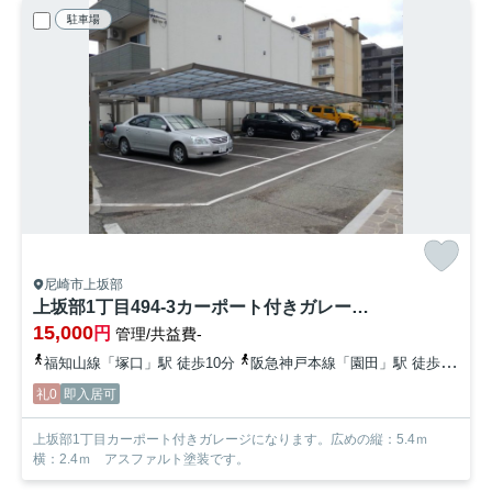
駐車場
尼崎市上坂部
上坂部1丁目494-3カーポート付きガレージ【管理番号46】
15,000
円
管理/共益費-
福知山線「塚口」駅 徒歩10分
阪急神戸本線「園田」駅 徒歩25分
礼0
即入居可
上坂部1丁目カーポート付きガレージになります。広めの縦：5.4ｍ
横：2.4ｍ アスファルト塗装です。