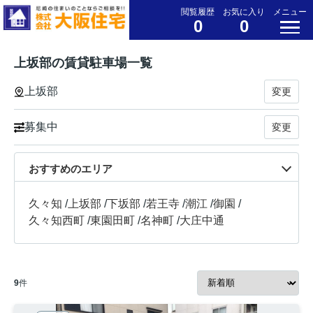
閲覧履歴
お気に入り
メニュー
0
0
上坂部の賃貸駐車場一覧
上坂部
変更
募集中
変更
おすすめのエリア
久々知
/
上坂部
/
下坂部
/
若王寺
/
潮江
/
御園
/
久々知西町
/
東園田町
/
名神町
/
大庄中通
9
件