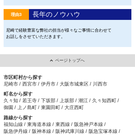
長年のノウハウ
理由3
尼崎で経験豊富な弊社の担当が様々なご事情に合わせて
お話しをさせていただきます。
ページトップへ
市区町村から探す
尼崎市
/
西宮市
/
伊丹市
/
大阪市城東区
/
川西市
町名から探す
久々知
/
若王寺
/
下坂部
/
上坂部
/
潮江
/
久々知西町
/
御園
/
上ノ島町
/
東園田町
/
大庄西町
路線から探す
福知山線
/
東海道本線
/
東西線
/
阪急神戸本線
/
阪急伊丹線
/
阪神本線
/
阪神武庫川線
/
阪急宝塚本線
/