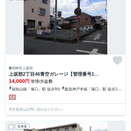
尼崎市上坂部
上坂部2丁目46青空ガレージ【管理番号10】
14,000
円
管理/共益費-
福知山線「塚口」駅 徒歩9分
阪急神戸本線「塚口」駅 徒歩22分
礼0
空き状況はお問い合わせください。
駐車場