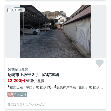
駐車場
尼崎市上坂部
尼崎市上坂部３丁目の駐車場
12,200
円
管理/共益費-
福知山線「塚口」駅 徒歩13分
阪急神戸本線「園田」駅 徒歩23分
礼0
即入居可
青空現在空きございません。