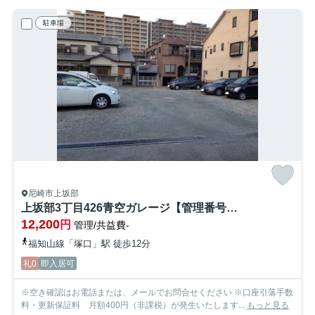
駐車場
尼崎市上坂部
上坂部3丁目426青空ガレージ【管理番号14】
12,200
円
管理/共益費-
福知山線「塚口」駅 徒歩12分
礼0
即入居可
※空き確認はお電話または、メールでお問合せください ※口座引落手数
料・更新保証料 月額400円（非課税）が発生いたします...
もっと見る