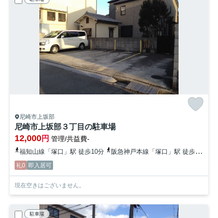
尼崎市上坂部
尼崎市上坂部３丁目の駐車場
12,000
円
管理/共益費-
福知山線「塚口」駅 徒歩10分
阪急神戸本線「塚口」駅 徒歩23分
礼0
即入居可
現在空きはございません。
駐車場