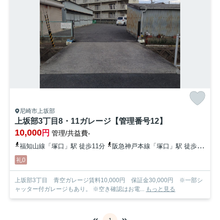
尼崎市上坂部
上坂部3丁目8・11ガレージ【管理番号12】
10,000
円
管理/共益費-
福知山線「塚口」駅 徒歩11分
阪急神戸本線「塚口」駅 徒歩24分
礼0
上坂部3丁目 青空ガレージ賃料10,000円 保証金30,000円 ※一部シ
ャッター付ガレージもあり。 ※空き確認はお電...
もっと見る