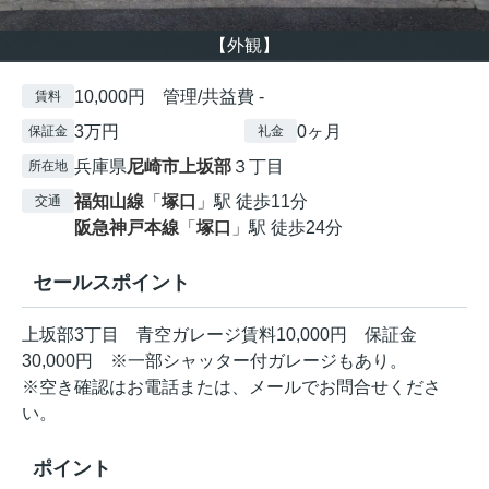
【外観】
10,000円 管理/共益費 -
賃料
3万円
0ヶ月
保証金
礼金
兵庫県
尼崎市
上坂部
３丁目
所在地
福知山線
「
塚口
」駅 徒歩11分
交通
阪急神戸本線
「
塚口
」駅 徒歩24分
セールスポイント
上坂部3丁目 青空ガレージ賃料10,000円 保証金
30,000円 ※一部シャッター付ガレージもあり。
※空き確認はお電話または、メールでお問合せくださ
い。
ポイント