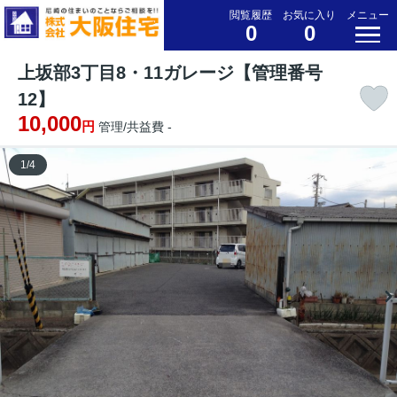
閲覧履歴
お気に入り
メニュー
0
0
上坂部3丁目8・11ガレージ【管理番号
12】
10,000
円
管理/共益費 -
1
/
4