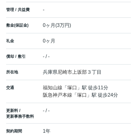
-
管理 / 共益費
0ヶ月(3万円)
敷金(保証金)
0ヶ月
礼金
- / -
償却 / 敷引
兵庫県
尼崎市
上坂部
３丁目
所在地
福知山線
「
塚口
」駅 徒歩11分
交通
阪急神戸本線
「
塚口
」駅 徒歩24分
- / -
更新料 /
更新事務手数料
1年
契約期間