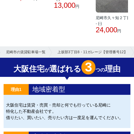
13,000
円
尼崎市久々知２丁目
- (-)
24,000
円
尼崎市の賃貸駐車場一覧
上坂部3丁目8・11ガレージ【管理番号12】
3
大阪住宅
選ばれる
理由
が
つの
地域密着型
理由1
大阪住宅は賃貸・売買・売却と何でも行っている尼崎に
特化した不動産会社です。
借りたい、買いたい、売りたい方は一度足を運んでください。