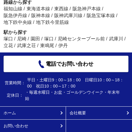
路線から探す
福知山線
/
東海道本線
/
東西線
/
阪急神戸本線
/
阪急伊丹線
/
阪神本線
/
阪神武庫川線
/
阪急宝塚本線
/
地下鉄中央線
/
地下鉄今里筋線
駅から探す
塚口
/
尼崎
/
園田
/
塚口
/
尼崎センタープール前
/
武庫川
/
立花
/
武庫之荘
/
東鳴尾
/
伊丹
電話でお問い合わせ
平日・土曜日9：00～18：00 日曜日10：00～18：
営業時間：
00 祝日10：00～17：00
・毎週水曜日・お盆・ゴールデンウイーク・年末年
定休日：
始
ホーム
会社概要
お問い合わせ