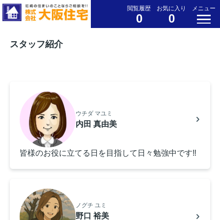
閲覧履歴
お気に入り
メニュー
0
0
スタッフ紹介
ウチダ マユミ
内田 真由美
皆様のお役に立てる日を目指して日々勉強中です‼
ノグチ ユミ
野口 裕美