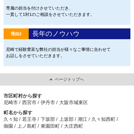
専属の担当を付けさせていただき、
一貫して1対1のご相談をさせていただきます。
長年のノウハウ
理由3
尼崎で経験豊富な弊社の担当が様々なご事情に合わせて
お話しをさせていただきます。
ページトップへ
市区町村から探す
尼崎市
/
西宮市
/
伊丹市
/
大阪市城東区
町名から探す
久々知
/
若王寺
/
下坂部
/
上坂部
/
潮江
/
久々知西町
/
御園
/
上ノ島町
/
東園田町
/
大庄西町