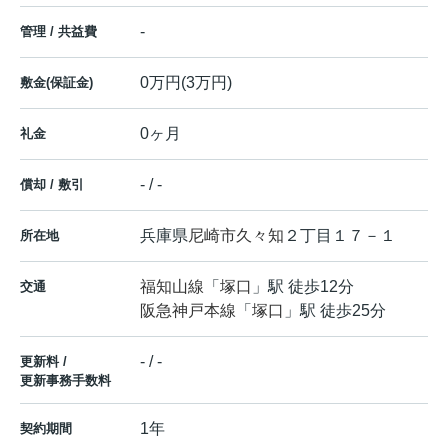
-
管理 / 共益費
0万円(3万円)
敷金(保証金)
0ヶ月
礼金
- / -
償却 / 敷引
兵庫県
尼崎市
久々知
２丁目１７－１
所在地
福知山線
「
塚口
」駅 徒歩12分
交通
阪急神戸本線
「
塚口
」駅 徒歩25分
- / -
更新料 /
更新事務手数料
1年
契約期間