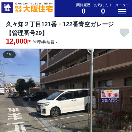
閲覧履歴
お気に入り
メニュー
0
0
久々知２丁目121番・122番青空ガレージ
【管理番号29】
12,000
円
管理/共益費 -
1
/
4