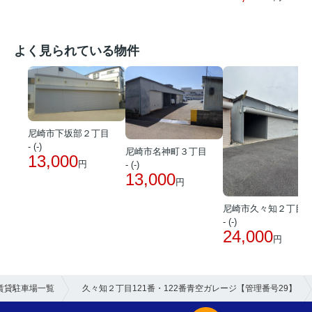
よく見られている物件
尼崎市下坂部２丁目
- (-)
尼崎市名神町３丁目
13,000
円
- (-)
13,000
円
尼崎市久々知２丁目
- (-)
24,000
円
賃貸駐車場一覧
久々知２丁目121番・122番青空ガレージ【管理番号29】