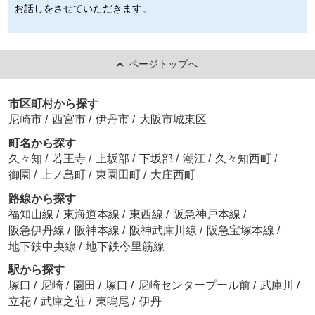
お話しをさせていただきます。
ページトップへ
市区町村から探す
尼崎市
/
西宮市
/
伊丹市
/
大阪市城東区
町名から探す
久々知
/
若王寺
/
上坂部
/
下坂部
/
潮江
/
久々知西町
/
御園
/
上ノ島町
/
東園田町
/
大庄西町
路線から探す
福知山線
/
東海道本線
/
東西線
/
阪急神戸本線
/
阪急伊丹線
/
阪神本線
/
阪神武庫川線
/
阪急宝塚本線
/
地下鉄中央線
/
地下鉄今里筋線
駅から探す
塚口
/
尼崎
/
園田
/
塚口
/
尼崎センタープール前
/
武庫川
/
立花
/
武庫之荘
/
東鳴尾
/
伊丹