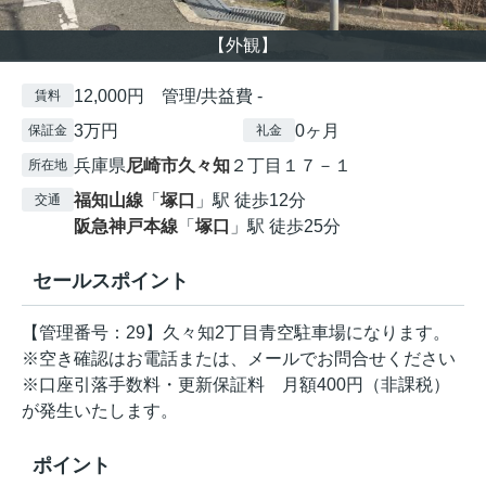
【外観】
12,000円 管理/共益費 -
賃料
3万円
0ヶ月
保証金
礼金
兵庫県
尼崎市
久々知
２丁目１７－１
所在地
福知山線
「
塚口
」駅 徒歩12分
交通
阪急神戸本線
「
塚口
」駅 徒歩25分
セールスポイント
【管理番号：29】久々知2丁目青空駐車場になります。
※空き確認はお電話または、メールでお問合せください
※口座引落手数料・更新保証料 月額400円（非課税）
が発生いたします。
ポイント