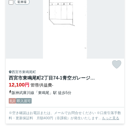
駐車場
西宮市東鳴尾町
西宮市東鳴尾町2丁目74-1青空ガレージ【管理番号68】
12,100
円
管理/共益費-
阪神武庫川線「東鳴尾」駅 徒歩5分
礼0
即入居可
※空き確認はお電話または、メールでお問合せください ※口座引落手数
料・更新保証料 月額400円（非課税）が発生いたします...
もっと見る