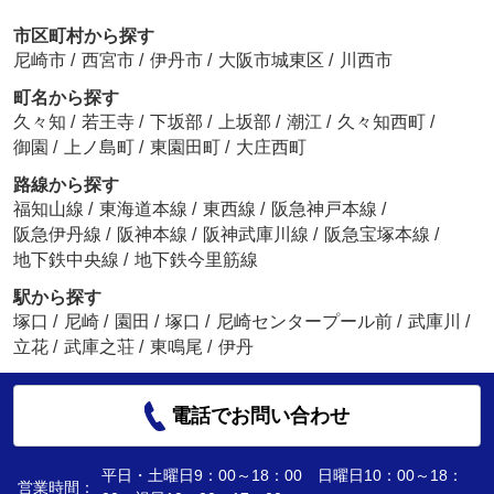
市区町村から探す
尼崎市
/
西宮市
/
伊丹市
/
大阪市城東区
/
川西市
町名から探す
久々知
/
若王寺
/
下坂部
/
上坂部
/
潮江
/
久々知西町
/
御園
/
上ノ島町
/
東園田町
/
大庄西町
路線から探す
福知山線
/
東海道本線
/
東西線
/
阪急神戸本線
/
阪急伊丹線
/
阪神本線
/
阪神武庫川線
/
阪急宝塚本線
/
地下鉄中央線
/
地下鉄今里筋線
駅から探す
塚口
/
尼崎
/
園田
/
塚口
/
尼崎センタープール前
/
武庫川
/
立花
/
武庫之荘
/
東鳴尾
/
伊丹
電話でお問い合わせ
平日・土曜日9：00～18：00 日曜日10：00～18：
営業時間：