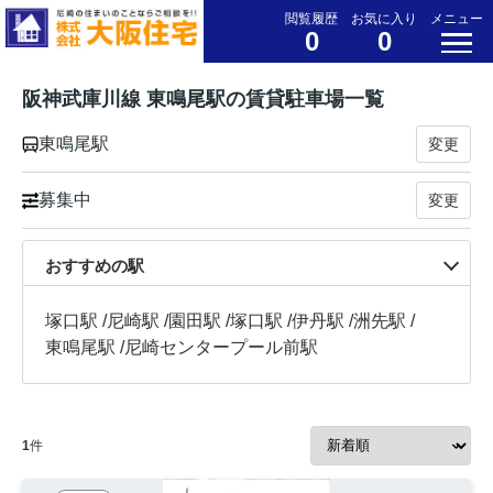
閲覧履歴
お気に入り
メニュー
0
0
阪神武庫川線 東鳴尾駅の賃貸駐車場一覧
東鳴尾駅
変更
募集中
変更
おすすめの駅
塚口駅
/
尼崎駅
/
園田駅
/
塚口駅
/
伊丹駅
/
洲先駅
/
東鳴尾駅
/
尼崎センタープール前駅
1
件