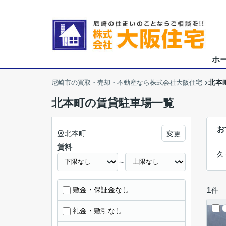
ホ
北本
尼崎市の買取・売却・不動産なら株式会社大阪住宅
北本町の賃貸駐車場一覧
お
北本町
変更
賃料
久
～
1
敷金・保証金なし
件
礼金・敷引なし