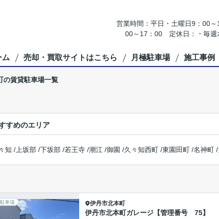
営業時間：平日・土曜日9：00～18
00～17：00 定休日：・
ーム
売却・買取サイトはこちら
月極駐車場
施工事例
町の賃貸駐車場一覧
すすめのエリア
々知
/
上坂部
/
下坂部
/
若王寺
/
潮江
/
御園
/
久々知西町
/
東園田町
/
名神町
/
駐車場
伊丹市
北本町
伊丹市北本町ガレージ【管理番号 75】