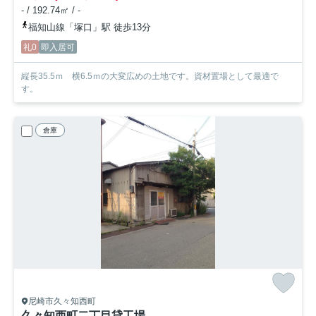
- / 192.74㎡ / -
福知山線「塚口」駅 徒歩13分
礼0
即入居可
縦長35.5ｍ 横6.5ｍの大変広めの土地です。資材置場として最適で
す。
倉庫
尼崎市久々知西町
久々知西町二丁目貸工場