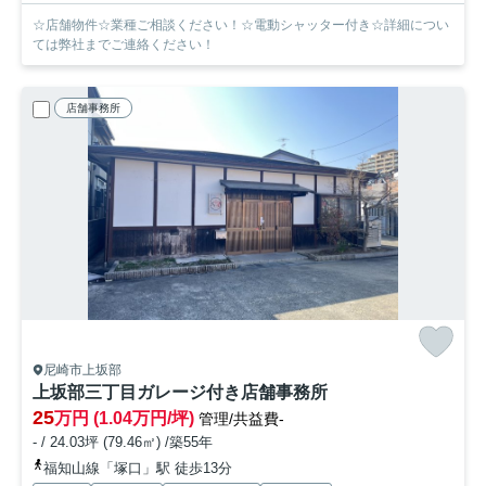
☆店舗物件☆業種ご相談ください！☆電動シャッター付き☆詳細につい
ては弊社までご連絡ください！
店舗事務所
尼崎市上坂部
上坂部三丁目ガレージ付き店舗事務所
25
万円 (1.04万円/坪)
管理/共益費-
- / 24.03坪 (79.46㎡) /築55年
福知山線「塚口」駅 徒歩13分