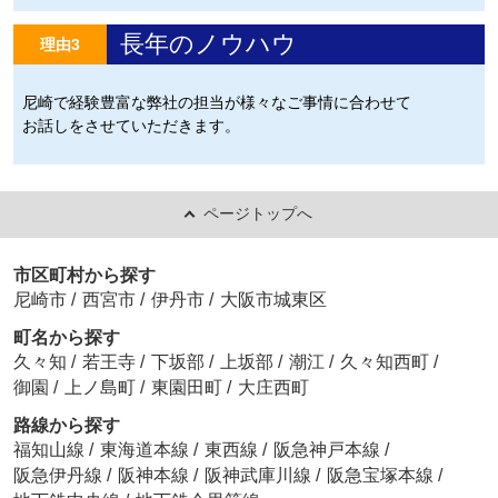
長年のノウハウ
理由3
尼崎で経験豊富な弊社の担当が様々なご事情に合わせて
お話しをさせていただきます。
ページトップへ
市区町村から探す
尼崎市
/
西宮市
/
伊丹市
/
大阪市城東区
町名から探す
久々知
/
若王寺
/
下坂部
/
上坂部
/
潮江
/
久々知西町
/
御園
/
上ノ島町
/
東園田町
/
大庄西町
路線から探す
福知山線
/
東海道本線
/
東西線
/
阪急神戸本線
/
阪急伊丹線
/
阪神本線
/
阪神武庫川線
/
阪急宝塚本線
/