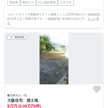
電気有
都市ガス
法人契約希望
公共下水
☆ロードサイドの事務所です！☆倉庫としても利用可能です☆建物面積
約24坪と広々利用可能です！☆建物前面に駐車約2台ほど可...
もっと見
る
事業用地
尼崎市久々知
大阪住宅 貸土地
5
万円 (0.09万円/坪)