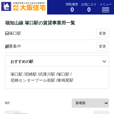
閲覧履歴
お気に入り
メニュー
0
0
福知山線 塚口駅の賃貸事業用一覧
塚口駅
変更
募集中
変更
おすすめの駅
塚口駅
/
尼崎駅
/
武庫川駅
/
塚口駅
/
尼崎センタープール前駅
/
東鳴尾駅
5
件