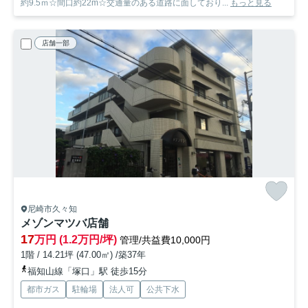
約9.5ｍ☆間口約22m☆交通量のある道路に面しており...
もっと見る
店舗一部
尼崎市久々知
メゾンマツバ店舗
17
万円 (1.2万円/坪)
管理/共益費10,000円
1階 / 14.21坪 (47.00㎡) /築37年
福知山線「塚口」駅 徒歩15分
都市ガス
駐輪場
法人可
公共下水