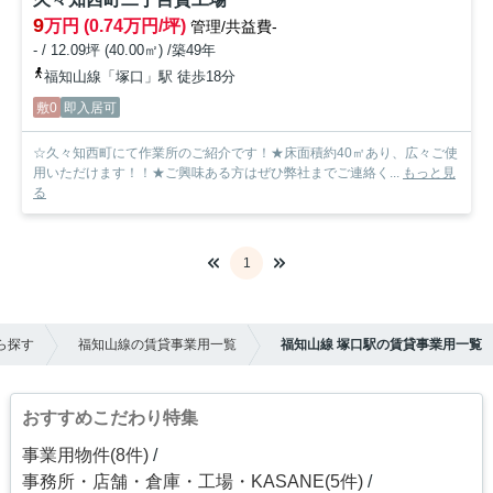
9
万円 (0.74万円/坪)
管理/共益費-
- / 12.09坪 (40.00㎡) /築49年
福知山線「塚口」駅 徒歩18分
敷0
即入居可
☆久々知西町にて作業所のご紹介です！★床面積約40㎡あり、広々ご使
用いただけます！！★ご興味ある方はぜひ弊社までご連絡く...
もっと見
る
1
ら探す
福知山線の賃貸事業用一覧
福知山線 塚口駅の賃貸事業用一覧
おすすめこだわり特集
事業用物件(8件)
事務所・店舗・倉庫・工場・KASANE(5件)