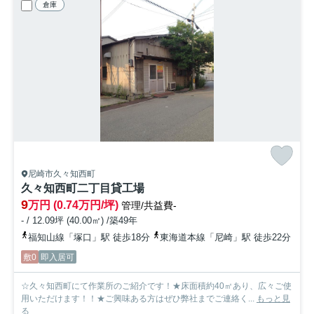
倉庫
尼崎市久々知西町
久々知西町二丁目貸工場
9
万円 (0.74万円/坪)
管理/共益費-
- / 12.09坪 (40.00㎡) /築49年
福知山線「塚口」駅 徒歩18分
東海道本線「尼崎」駅 徒歩22分
敷0
即入居可
☆久々知西町にて作業所のご紹介です！★床面積約40㎡あり、広々ご使
用いただけます！！★ご興味ある方はぜひ弊社までご連絡く...
もっと見
る