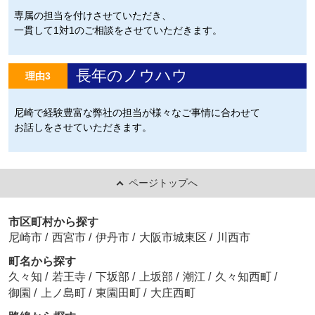
専属の担当を付けさせていただき、
一貫して1対1のご相談をさせていただきます。
長年のノウハウ
理由3
尼崎で経験豊富な弊社の担当が様々なご事情に合わせて
お話しをさせていただきます。
ページトップへ
市区町村から探す
尼崎市
/
西宮市
/
伊丹市
/
大阪市城東区
/
川西市
町名から探す
久々知
/
若王寺
/
下坂部
/
上坂部
/
潮江
/
久々知西町
/
御園
/
上ノ島町
/
東園田町
/
大庄西町