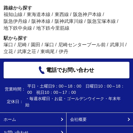
路線から探す
福知山線
/
東海道本線
/
東西線
/
阪急神戸本線
/
阪急伊丹線
/
阪神本線
/
阪神武庫川線
/
阪急宝塚本線
/
地下鉄中央線
/
地下鉄今里筋線
駅から探す
塚口
/
尼崎
/
園田
/
塚口
/
尼崎センタープール前
/
武庫川
/
立花
/
武庫之荘
/
東鳴尾
/
伊丹
電話でお問い合わせ
平日・土曜日9：00～18：00 日曜日10：00～18：
営業時間：
00 祝日10：00～17：00
・毎週水曜日・お盆・ゴールデンウイーク・年末年
定休日：
始
ホーム
会社概要
お問い合わせ