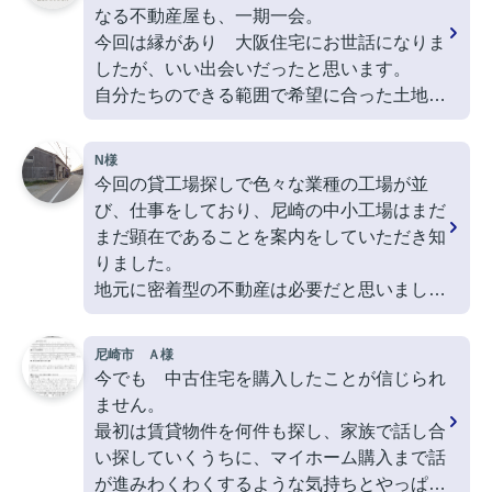
なる不動産屋も、一期一会。
今回は縁があり 大阪住宅にお世話になりま
したが、いい出会いだったと思います。
自分たちのできる範囲で希望に合った土地を
購入し、工務店も紹介していただきました。
転勤等が少ない地域密着の不動産屋は、信頼
N様
できれば、大手よりも安心感があるかもしれ
今回の貸工場探しで色々な業種の工場が並
ないと今回お世話になって思いました。
び、仕事をしており、尼崎の中小工場はまだ
まだ顕在であることを案内をしていただき知
りました。
地元に密着型の不動産は必要だと思いまし
た。
尼崎市 Ａ様
今でも 中古住宅を購入したことが信じられ
ません。
最初は賃貸物件を何件も探し、家族で話し合
い探していくうちに、マイホーム購入まで話
が進みわくわくするような気持ちとやっぱり