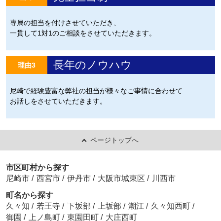
専属の担当を付けさせていただき、
一貫して1対1のご相談をさせていただきます。
長年のノウハウ
理由3
尼崎で経験豊富な弊社の担当が様々なご事情に合わせて
お話しをさせていただきます。
ページトップへ
市区町村から探す
尼崎市
/
西宮市
/
伊丹市
/
大阪市城東区
/
川西市
町名から探す
久々知
/
若王寺
/
下坂部
/
上坂部
/
潮江
/
久々知西町
/
御園
/
上ノ島町
/
東園田町
/
大庄西町