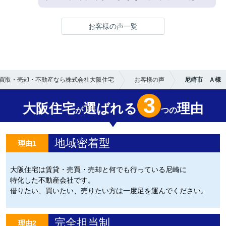
購入することは大変なことだと(手続き等)思
う気持ちでした。でも大阪住宅さんに支えら
お客様の声一覧
れ、私たち家族は購入できました。いろいろ
とお世話になりましてありがとうございまし
た。
買取・売却・不動産なら株式会社大阪住宅
お客様の声
尼崎市 Ａ様
3
大阪住宅
選ばれる
理由
が
つの
地域密着型
理由1
大阪住宅は賃貸・売買・売却と何でも行っている尼崎に
特化した不動産会社です。
借りたい、買いたい、売りたい方は一度足を運んでください。
完全担当制
理由2