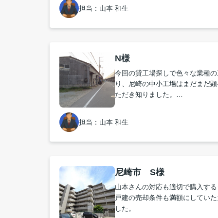
自分たちのできる範囲で希望に合
担当：山本 和生
紹介していただきました。
転勤等が少ない地域密着の不動産
りも安心感があるかもしれないと
た。
N様
今回の貸工場探しで色々な業種の
り、尼崎の中小工場はまだまだ顕
ただき知りました。
地元に密着型の不動産は必要だと
担当：山本 和生
尼崎市 S様
山本さんの対応も適切で購入する
戸建の売却条件も満額にしていた
した。