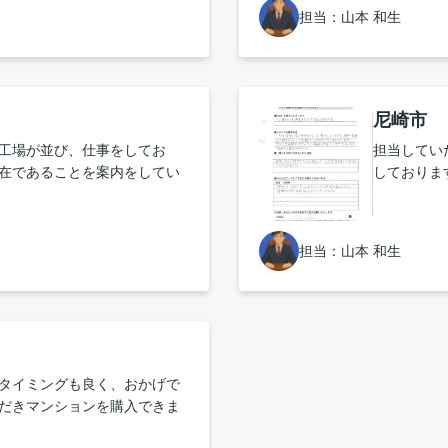
った土地を購入し、工務店も
でした。で
担当：山本 和生
ました。い
屋は、信頼できれば、大手よ
た。
今回お世話になって思いまし
尼崎市 
工場が並び、仕事をしてお
担当してい
在であることを案内をしてい
しておりま
思いました。
担当：山本 和生
タイミングも良く、おかげで
だきマンションを購入できま