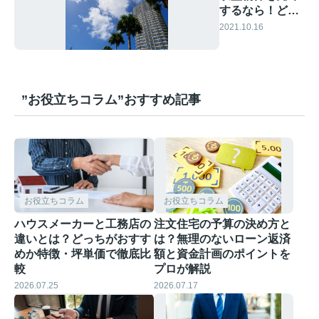
するなら！どの
タイミングがベ
2021.10.16
スト？
”お役立ちコラム”おすすめ記事
お役立ちコラム
お役立ちコラム
ハウスメーカーと工務店の
注文住宅の予算の決め方と
違いとは？どっちがおすす
は？無理のないローン返済
めか特徴・坪単価で徹底比
額と資金計画のポイントを
較
プロが解説
2026.07.25
2026.07.17