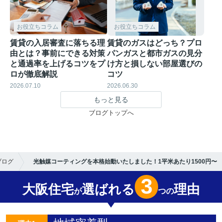
お役立ちコラム
お役立ちコラム
賃貸の入居審査に落ちる理
賃貸のガスはどっち？プロ
由とは？事前にできる対策
パンガスと都市ガスの見分
と通過率を上げるコツをプ
け方と損しない部屋選びの
ロが徹底解説
コツ
2026.07.10
2026.06.30
もっと見る
ブログトップへ
ブログ
光触媒コーティングを本格始動いたしました！1平米あたり1500円〜
3
大阪住宅
選ばれる
理由
が
つの