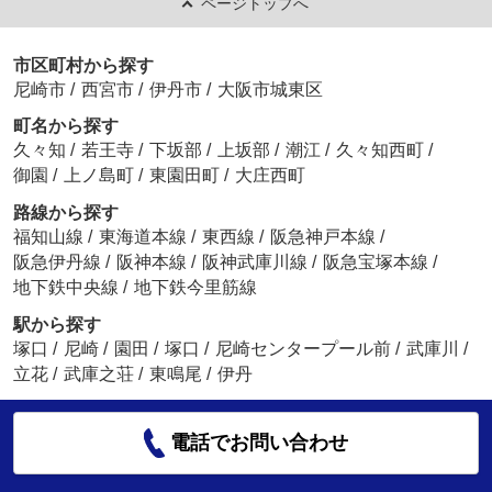
ページトップへ
市区町村から探す
尼崎市
/
西宮市
/
伊丹市
/
大阪市城東区
町名から探す
久々知
/
若王寺
/
下坂部
/
上坂部
/
潮江
/
久々知西町
/
御園
/
上ノ島町
/
東園田町
/
大庄西町
路線から探す
福知山線
/
東海道本線
/
東西線
/
阪急神戸本線
/
阪急伊丹線
/
阪神本線
/
阪神武庫川線
/
阪急宝塚本線
/
地下鉄中央線
/
地下鉄今里筋線
駅から探す
塚口
/
尼崎
/
園田
/
塚口
/
尼崎センタープール前
/
武庫川
/
立花
/
武庫之荘
/
東鳴尾
/
伊丹
電話でお問い合わせ