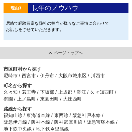
長年のノウハウ
理由3
尼崎で経験豊富な弊社の担当が様々なご事情に合わせて
お話しをさせていただきます。
ページトップへ
市区町村から探す
尼崎市
/
西宮市
/
伊丹市
/
大阪市城東区
/
川西市
町名から探す
久々知
/
若王寺
/
下坂部
/
上坂部
/
潮江
/
久々知西町
/
御園
/
上ノ島町
/
東園田町
/
大庄西町
路線から探す
福知山線
/
東海道本線
/
東西線
/
阪急神戸本線
/
阪急伊丹線
/
阪神本線
/
阪神武庫川線
/
阪急宝塚本線
/
地下鉄中央線
/
地下鉄今里筋線