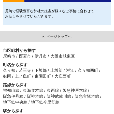
尼崎で経験豊富な弊社の担当が様々なご事情に合わせて
お話しをさせていただきます。
ページトップへ
市区町村から探す
尼崎市
/
西宮市
/
伊丹市
/
大阪市城東区
町名から探す
久々知
/
若王寺
/
下坂部
/
上坂部
/
潮江
/
久々知西町
/
御園
/
上ノ島町
/
東園田町
/
大庄西町
路線から探す
福知山線
/
東海道本線
/
東西線
/
阪急神戸本線
/
阪急伊丹線
/
阪神本線
/
阪神武庫川線
/
阪急宝塚本線
/
地下鉄中央線
/
地下鉄今里筋線
駅から探す