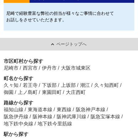
尼崎で経験豊富な弊社の担当が様々なご事情に合わせて
お話しをさせていただきます。
ページトップへ
市区町村から探す
尼崎市
/
西宮市
/
伊丹市
/
大阪市城東区
町名から探す
久々知
/
若王寺
/
下坂部
/
上坂部
/
潮江
/
久々知西町
/
御園
/
上ノ島町
/
東園田町
/
大庄西町
路線から探す
福知山線
/
東海道本線
/
東西線
/
阪急神戸本線
/
阪急伊丹線
/
阪神本線
/
阪神武庫川線
/
阪急宝塚本線
/
地下鉄中央線
/
地下鉄今里筋線
駅から探す