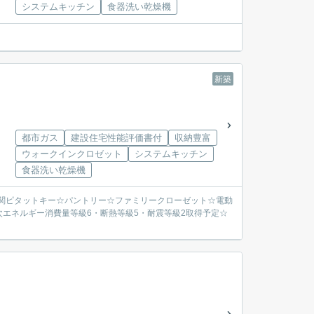
システムキッチン
食器洗い乾燥機
新築
都市ガス
建設住宅性能評価書付
収納豊富
ウォークインクロゼット
システムキッチン
食器洗い乾燥機
☆玄関ピタットキー☆パントリー☆ファミリークローゼット☆電動
エネルギー消費量等級6・断熱等級5・耐震等級2取得予定☆