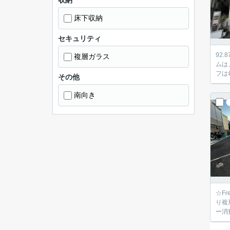
収納
床下収納
セキュリティ
92
複層ガラス
ムは
フは
その他
南向き
☆F
り複
ー消