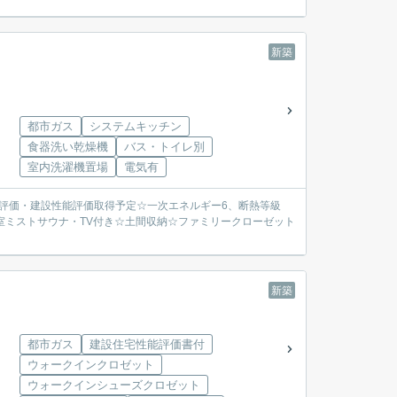
新築
都市ガス
システムキッチン
食器洗い乾燥機
バス・トイレ別
室内洗濯機置場
電気有
計性能評価・建設性能評価取得予定☆一次エネルギー6、断熱等級
室ミストサウナ・TV付き☆土間収納☆ファミリークローゼット
新築
都市ガス
建設住宅性能評価書付
ウォークインクロゼット
ウォークインシューズクロゼット