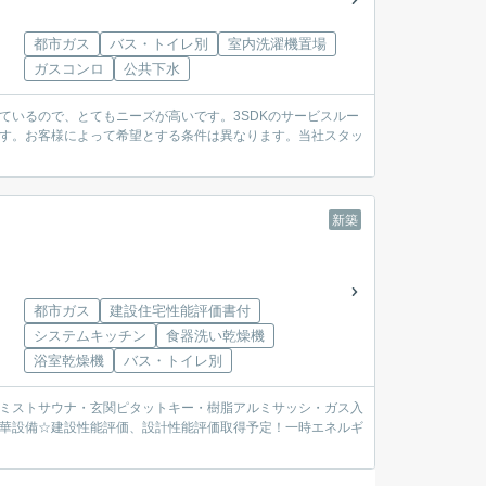
都市ガス
バス・トイレ別
室内洗濯機置場
ガスコンロ
公共下水
しているので、とてもニーズが高いです。3SDKのサービスルー
です。お客様によって希望とする条件は異なります。当社スタッ
新築
都市ガス
建設住宅性能評価書付
システムキッチン
食器洗い乾燥機
浴室乾燥機
バス・トイレ別
ック・ミストサウナ・玄関ピタットキー・樹脂アルミサッシ・ガス入
豪華設備☆建設性能評価、設計性能評価取得予定！一時エネルギ