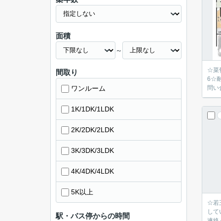
面積
～
☆菜
間取り
6☆
ワンルーム
問い
1K/1DK/1LDK
2K/2DK/2LDK
3K/3DK/3LDK
4K/4DK/4LDK
5K以上
☆若
して
駅・バス停からの時間
連絡