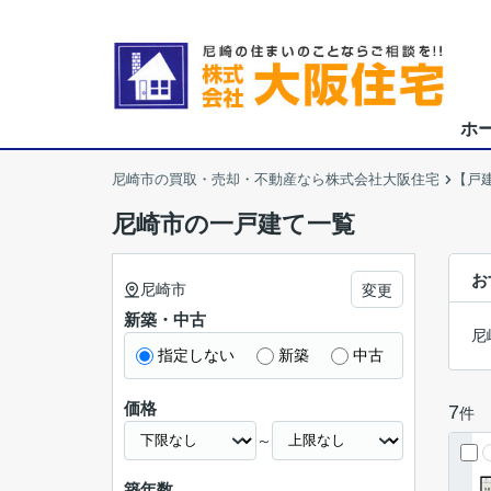
ホ
尼崎市の買取・売却・不動産なら株式会社大阪住宅
【戸
尼崎市の一戸建て一覧
お
尼崎市
変更
新築・中古
尼
指定しない
新築
中古
価格
7
件
～
築年数