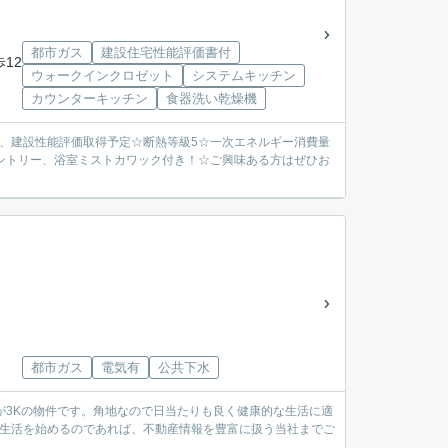
都市ガス
建設住宅性能評価書付
歩12
ウォークインクロゼット
システムキッチン
カウンターキッチン
食器洗い乾燥機
価、建設性能評価取得予定☆断熱等級5☆一次エネルギー消費量
ントリー、浴室ミストカワック付き！☆ご興味ある方はぜひお
都市ガス
電気有
公共下水
が3Kの物件です。角地なので日当たりも良く健康的な生活に適
新生活を始めるのであれば、不動産情報を豊富に扱う当社までご