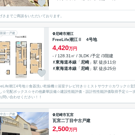
げさまでご商談をいただいております。
新築一戸建
尼崎市
潮江
FreeLife潮江Ⅱ 4号地
4,420
万円
- / 128.31㎡ / 3LDK /予定 /3階建
東海道本線
「
尼崎
」駅 徒歩11分
東海道本線
「
尼崎
」駅 徒歩25分
reeLife潮江4号地☆食器洗い乾燥機☆浴室テレビ付き☆ミストサウナ☆カワック
し☆宅配ボックス☆その他豪華設備☆建設性能評価・設計性性能評価取得予定☆一次
お問い合わせください！！
中古一戸建
尼崎市
瓦宮
瓦宮二丁目中古戸建
2,500
万円