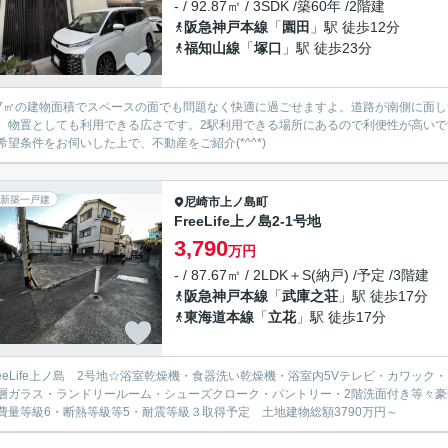
- / 92.87㎡ / 3SDK /築60年 /2階建
阪急神戸本線
「
園田
」駅 徒歩12分
福知山線
「
塚口
」駅 徒歩23分
.87㎡の建物面積でスペースの面でも問題なく快適に過ごせますよ。道路が南側に面
、物置としても利用できる広さです。2駅利用できる場所にあるので利便性が高い
希望条件をお伺いした上で、不動産をご紹介(*^^*)
新築一戸建
尼崎市
上ノ島町
FreeLife上ノ島2-1号地
3,790
万円
- / 87.67㎡ / 2LDK＋S(納戸) /予定 /3階建
阪急神戸本線
「
武庫之荘
」駅 徒歩17分
東海道本線
「
立花
」駅 徒歩17分
reeLife上ノ島 2号地☆浴室乾燥機・食器洗い乾燥機・浴室内5Vテレビ・カワ
層ガラス・ランドリールーム・シューズクローク・パントリー・2階洗面付き等々
費量等級6・断熱等級等5・耐震等級３取得予定 土地建物総額3790万円～