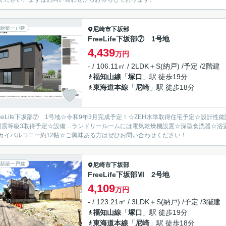
新築一戸建
尼崎市
下坂部
FreeLife下坂部⑦ 1号地
4,439
万円
- / 106.11㎡ / 2LDK＋S(納戸) /予定 /2階建
福知山線
「
塚口
」駅 徒歩19分
東海道本線
「
尼崎
」駅 徒歩18分
reeLife下坂部⑦ 1号地☆令和9年3月完成予定！☆ZEH水準取得住宅予定☆設
耐震等級3取得予定☆設備…ランドリールームには電気乾燥機設置☆深型食洗器☆浴
カイバルコニー約12帖☆ご興味ある方はぜひお問い合わせください！
新築一戸建
尼崎市
下坂部
FreeLife下坂部Ⅶ 2号地
4,109
万円
- / 123.21㎡ / 3LDK＋S(納戸) /予定 /3階建
福知山線
「
塚口
」駅 徒歩19分
東海道本線
「
尼崎
」駅 徒歩18分