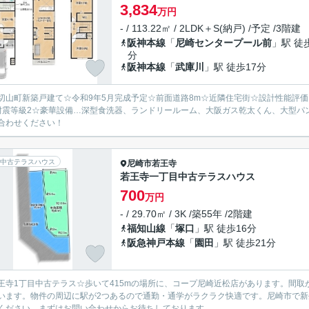
3,834
万円
- / 113.22㎡ / 2LDK＋S(納戸) /予定 /3階建
阪神本線
「
尼崎センタープール前
」駅 徒
分
阪神本線
「
武庫川
」駅 徒歩17分
切山町新築戸建て☆令和9年5月完成予定☆前面道路8m☆近隣住宅街☆設計性能評
耐震等級2☆豪華設備…深型食洗器、ランドリールーム、大阪ガス乾太くん、大型パ
合わせください！
中古テラスハウス
尼崎市
若王寺
若王寺一丁目中古テラスハウス
700
万円
- / 29.70㎡ / 3K /築55年 /2階建
福知山線
「
塚口
」駅 徒歩16分
阪急神戸本線
「
園田
」駅 徒歩21分
王寺1丁目中古テラス☆歩いて415mの場所に、コープ尼崎近松店があります。間取
います。物件の周辺に駅が2つあるので通勤・通学がラクラク快適です。尼崎市で
ください。まずはお問い合わせからお待ちしております。