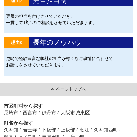
完全担当制
理由2
専属の担当を付けさせていただき、
一貫して1対1のご相談をさせていただきます。
長年のノウハウ
理由3
尼崎で経験豊富な弊社の担当が様々なご事情に合わせて
お話しをさせていただきます。
ページトップへ
市区町村から探す
尼崎市
/
西宮市
/
伊丹市
/
大阪市城東区
町名から探す
久々知
/
若王寺
/
下坂部
/
上坂部
/
潮江
/
久々知西町
/
御園
/
上ノ島町
/
東園田町
/
大庄西町