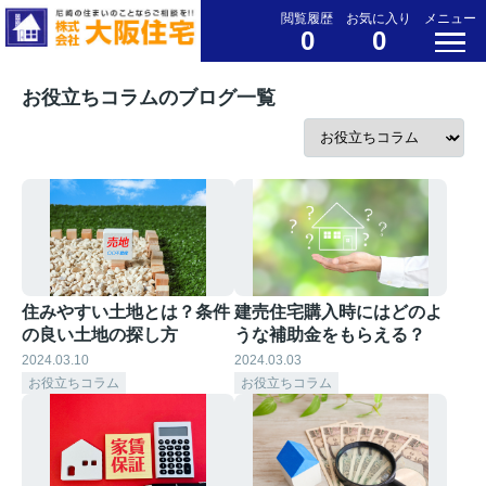
閲覧履歴
お気に入り
メニュー
0
0
お役立ちコラムのブログ一覧
住みやすい土地とは？条件
建売住宅購入時にはどのよ
の良い土地の探し方
うな補助金をもらえる？
2024.03.10
2024.03.03
お役立ちコラム
お役立ちコラム