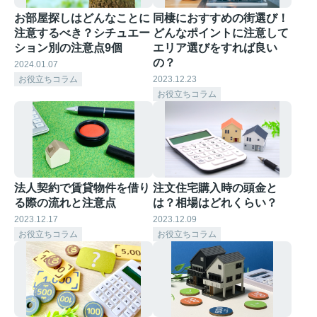
お部屋探しはどんなことに
同棲におすすめの街選び！
注意するべき？シチュエー
どんなポイントに注意して
ション別の注意点9個
エリア選びをすれば良い
の？
2024.01.07
お役立ちコラム
2023.12.23
お役立ちコラム
法人契約で賃貸物件を借り
注文住宅購入時の頭金と
る際の流れと注意点
は？相場はどれくらい？
2023.12.17
2023.12.09
お役立ちコラム
お役立ちコラム