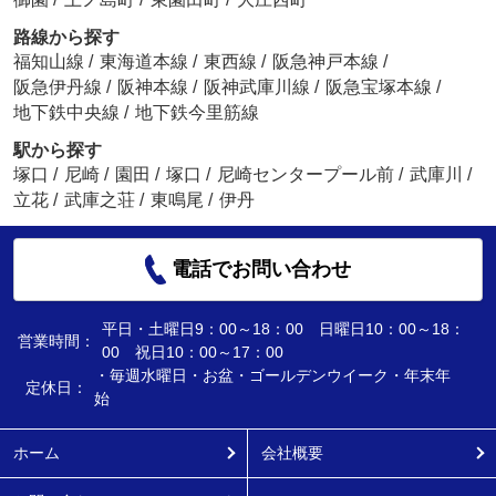
路線から探す
福知山線
/
東海道本線
/
東西線
/
阪急神戸本線
/
阪急伊丹線
/
阪神本線
/
阪神武庫川線
/
阪急宝塚本線
/
地下鉄中央線
/
地下鉄今里筋線
駅から探す
塚口
/
尼崎
/
園田
/
塚口
/
尼崎センタープール前
/
武庫川
/
立花
/
武庫之荘
/
東鳴尾
/
伊丹
電話でお問い合わせ
平日・土曜日9：00～18：00 日曜日10：00～18：
営業時間：
00 祝日10：00～17：00
・毎週水曜日・お盆・ゴールデンウイーク・年末年
定休日：
始
ホーム
会社概要