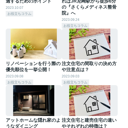
過するためのポイント
れはJR尼崎駅から徒歩6分
の『さくらメディネス整骨
2023.10.07
院』へ
お役立ちコラム
2023.09.24
お役立ちコラム
リノベーションを行う際の
注文住宅の間取りの決め方
優先順位を一挙公開！
や注意点は？
2023.09.08
2023.09.03
お役立ちコラム
お役立ちコラム
アットホームな隠れ家のよ
注文住宅と建売住宅の違い
うなダイニング
やそれぞれの特徴は？