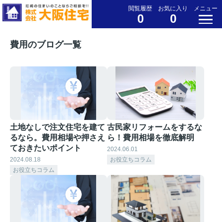
閲覧履歴
お気に入り
メニュー
0
0
費用のブログ一覧
土地なしで注文住宅を建て
古民家リフォームをするな
るなら。費用相場や押さえ
ら！費用相場を徹底解明
ておきたいポイント
2024.06.01
2024.08.18
お役立ちコラム
お役立ちコラム