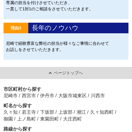
専属の担当を付けさせていただき、
一貫して1対1のご相談をさせていただきます。
長年のノウハウ
理由3
尼崎で経験豊富な弊社の担当が様々なご事情に合わせて
お話しをさせていただきます。
ページトップへ
市区町村から探す
尼崎市
/
西宮市
/
伊丹市
/
大阪市城東区
/
川西市
町名から探す
久々知
/
若王寺
/
下坂部
/
上坂部
/
潮江
/
久々知西町
/
御園
/
上ノ島町
/
東園田町
/
大庄西町
路線から探す