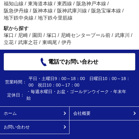
福知山線
/
東海道本線
/
東西線
/
阪急神戸本線
/
阪急伊丹線
/
阪神本線
/
阪神武庫川線
/
阪急宝塚本線
/
地下鉄中央線
/
地下鉄今里筋線
駅から探す
塚口
/
尼崎
/
園田
/
塚口
/
尼崎センタープール前
/
武庫川
/
立花
/
武庫之荘
/
東鳴尾
/
伊丹
電話でお問い合わせ
平日・土曜日9：00～18：00 日曜日10：00～18：
営業時間：
00 祝日10：00～17：00
・毎週水曜日・お盆・ゴールデンウイーク・年末年
定休日：
始
ホーム
会社概要
お問い合わせ