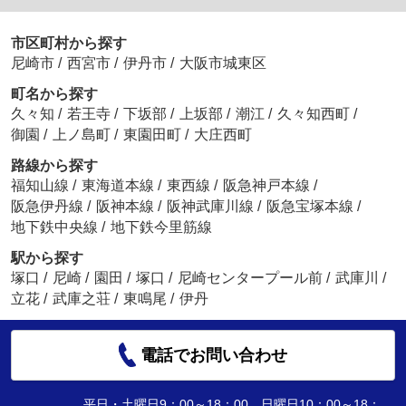
市区町村から探す
尼崎市
/
西宮市
/
伊丹市
/
大阪市城東区
町名から探す
久々知
/
若王寺
/
下坂部
/
上坂部
/
潮江
/
久々知西町
/
御園
/
上ノ島町
/
東園田町
/
大庄西町
路線から探す
福知山線
/
東海道本線
/
東西線
/
阪急神戸本線
/
阪急伊丹線
/
阪神本線
/
阪神武庫川線
/
阪急宝塚本線
/
地下鉄中央線
/
地下鉄今里筋線
駅から探す
塚口
/
尼崎
/
園田
/
塚口
/
尼崎センタープール前
/
武庫川
/
立花
/
武庫之荘
/
東鳴尾
/
伊丹
電話でお問い合わせ
平日・土曜日9：00～18：00 日曜日10：00～18：