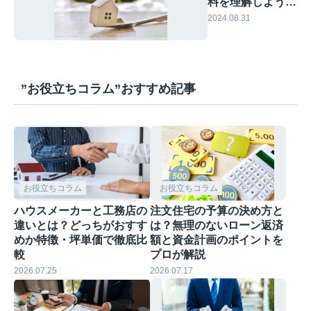
料を理解しよう！
相場と計算方法を
2024.08.31
徹底解説！
”お役立ちコラム”おすすめ記事
お役立ちコラム
お役立ちコラム
ハウスメーカーと工務店の
注文住宅の予算の決め方と
違いとは？どっちがおすす
は？無理のないローン返済
めか特徴・坪単価で徹底比
額と資金計画のポイントを
較
プロが解説
2026.07.25
2026.07.17