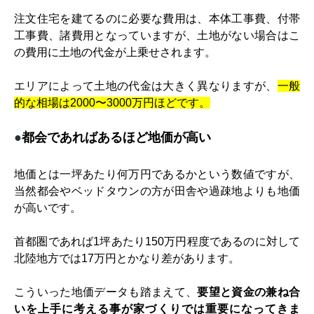
注文住宅を建てるのに必要な費用は、本体工事費、付帯
工事費、諸費用となっていますが、土地がない場合はこ
の費用に土地の代金が上乗せされます。
エリアによって土地の代金は大きく異なりますが、
一般
的な相場は
2000
〜
3000
万円ほどです。
●
都会であればあるほど地価が高い
地価とは一坪あたり何万円であるかという数値ですが、
当然都会やベッドタウンの方が田舎や過疎地よりも地価
が高いです。
首都圏であれば
1
坪あたり
150
万円程度であるのに対して
北陸地方では
17
万円とかなり差があります。
こういった地価データも踏まえて、
要望と資金の兼ね合
いを上手に考える事が家づくりでは重要になってきま