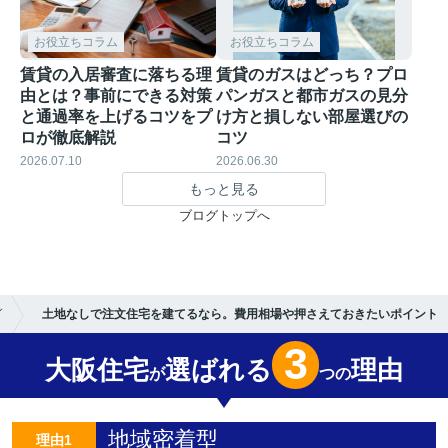
お役立ちコラム
お役立ちコラム
賃貸の入居審査に落ちる理
賃貸のガスはどっち？プロ
由とは？事前にできる対策
パンガスと都市ガスの見分
と通過率を上げるコツをプ
け方と損しない部屋選びの
ロが徹底解説
コツ
2026.07.10
2026.06.30
もっと見る
ブログトップへ
グ
土地なしで注文住宅を建てるなら。費用相場や押さえておきたいポイント
3
大阪住宅
選ばれる
理由
が
つの
地域密着型
理由1