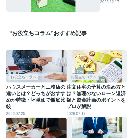
る際の流れと
2023.12.17
注意点
”お役立ちコラム”おすすめ記事
お役立ちコラム
お役立ちコラム
ハウスメーカーと工務店の
注文住宅の予算の決め方と
違いとは？どっちがおすす
は？無理のないローン返済
めか特徴・坪単価で徹底比
額と資金計画のポイントを
較
プロが解説
2026.07.25
2026.07.17