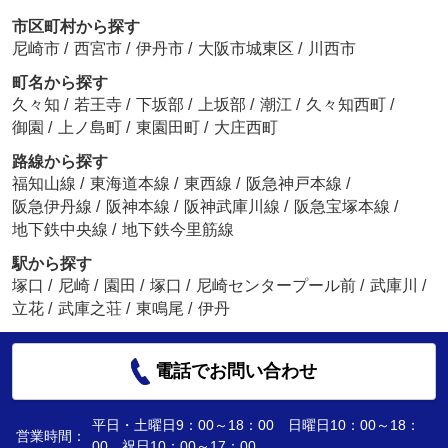
市区町村から探す
尼崎市
/
西宮市
/
伊丹市
/
大阪市城東区
/
川西市
町名から探す
久々知
/
若王寺
/
下坂部
/
上坂部
/
潮江
/
久々知西町
/
御園
/
上ノ島町
/
東園田町
/
大庄西町
路線から探す
福知山線
/
東海道本線
/
東西線
/
阪急神戸本線
/
阪急伊丹線
/
阪神本線
/
阪神武庫川線
/
阪急宝塚本線
/
地下鉄中央線
/
地下鉄今里筋線
駅から探す
塚口
/
尼崎
/
園田
/
塚口
/
尼崎センタープール前
/
武庫川
/
立花
/
武庫之荘
/
東鳴尾
/
伊丹
電話でお問い合わせ
平日・土曜日9：00～18：00 日曜日10：00～18：
営業時間：
00 祝日10：00～17：00