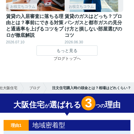
お役立ちコラム
お役立ちコラム
賃貸の入居審査に落ちる理
賃貸のガスはどっち？プロ
由とは？事前にできる対策
パンガスと都市ガスの見分
と通過率を上げるコツをプ
け方と損しない部屋選びの
ロが徹底解説
コツ
2026.07.10
2026.06.30
もっと見る
ブログトップへ
社大阪住宅
ブログ
注文住宅購入時の頭金とは？相場はどれくらい？
3
大阪住宅
選ばれる
理由
が
つの
地域密着型
理由1