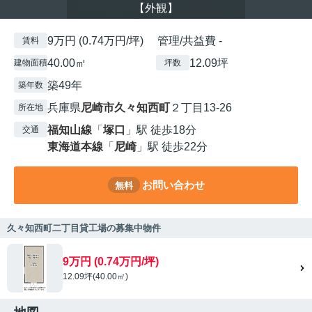
【外観】
9万円 (0.74万円/坪) 管理/共益費 -
賃料
40.00㎡
12.09坪
建物面積
坪数
築49年
築年数
兵庫県
尼崎市
久々知西町
２丁目13-26
所在地
福知山線
「
塚口
」駅 徒歩18分
交通
東海道本線
「
尼崎
」駅 徒歩22分
お問い合わせ
無料
久々知西町二丁目貸工場の募集中物件
9万円 (0.74万円/坪)
12.09坪(40.00㎡)