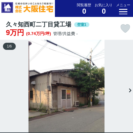
閲覧履歴
お気に入り
メニュー
0
0
久々知西町二丁目貸工場
空室1
9万円
(0.74万円/坪)
管理/共益費 -
1
/
6