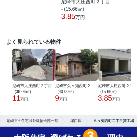
尼崎市大庄西町２丁目
- (15.66㎡)
3.85
万円
よく見られている物件
尼崎市大庄西町２丁目
尼崎市久々知西町２丁目
尼崎市大庄西町２丁
- (38.06㎡)
- (40.00㎡)
- (15.66㎡)
11
9
3.85
万円
万円
万円
尼崎市の住宅以外建物全部一覧
塚口駅
久々知西町二丁目貸工場
3