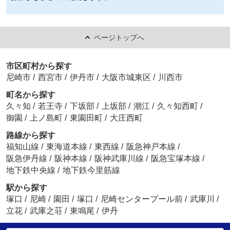
ページトップへ
市区町村から探す
尼崎市
/
西宮市
/
伊丹市
/
大阪市城東区
/
川西市
町名から探す
久々知
/
若王寺
/
下坂部
/
上坂部
/
潮江
/
久々知西町
/
御園
/
上ノ島町
/
東園田町
/
大庄西町
路線から探す
福知山線
/
東海道本線
/
東西線
/
阪急神戸本線
/
阪急伊丹線
/
阪神本線
/
阪神武庫川線
/
阪急宝塚本線
/
地下鉄中央線
/
地下鉄今里筋線
駅から探す
塚口
/
尼崎
/
園田
/
塚口
/
尼崎センタープール前
/
武庫川
/
立花
/
武庫之荘
/
東鳴尾
/
伊丹