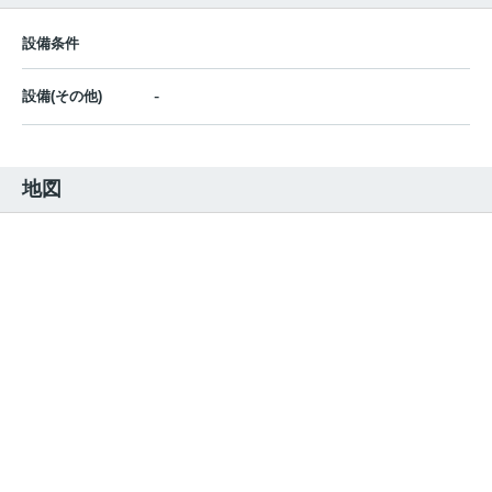
設備条件
-
設備(その他)
地図