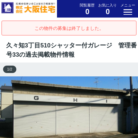
閲覧履歴
お気に入り
メニュー
0
0
この物件の募集は終了しました。
久々知3丁目510シャッター付ガレージ 管理番
号33の過去掲載物件情報
1
/
2