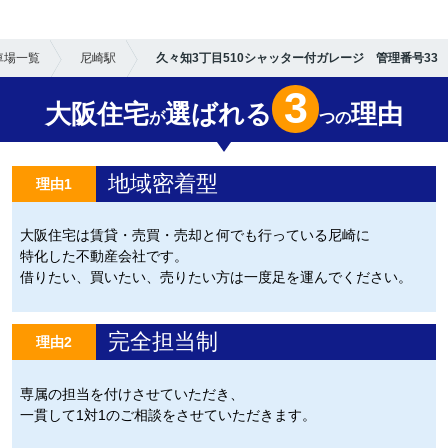
車場一覧
尼崎駅
久々知3丁目510シャッター付ガレージ 管理番号33
3
大阪住宅
選ばれる
理由
が
つの
地域密着型
理由1
大阪住宅は賃貸・売買・売却と何でも行っている尼崎に
特化した不動産会社です。
借りたい、買いたい、売りたい方は一度足を運んでください。
完全担当制
理由2
専属の担当を付けさせていただき、
一貫して1対1のご相談をさせていただきます。