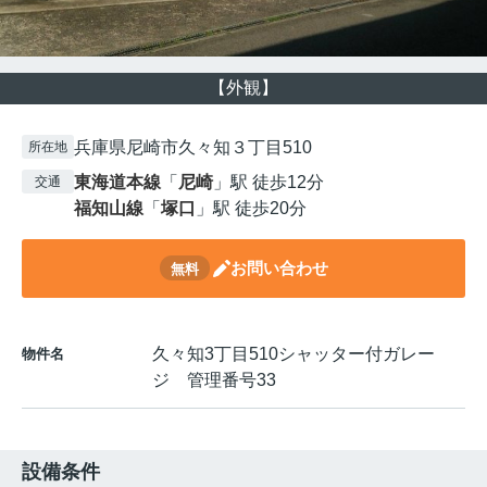
【外観】
兵庫県尼崎市久々知３丁目510
所在地
東海道本線
「
尼崎
」駅 徒歩12分
交通
福知山線
「
塚口
」駅 徒歩20分
お問い合わせ
無料
久々知3丁目510シャッター付ガレー
物件名
ジ 管理番号33
設備条件