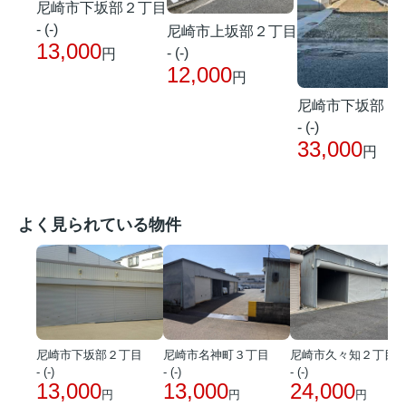
尼崎市下坂部２丁目
- (-)
尼崎市上坂部２丁目
13,000
- (-)
円
12,000
円
尼崎市下坂部２
- (-)
33,000
円
よく見られている物件
尼崎市下坂部２丁目
尼崎市名神町３丁目
尼崎市久々知２丁目
- (-)
- (-)
- (-)
13,000
13,000
24,000
円
円
円