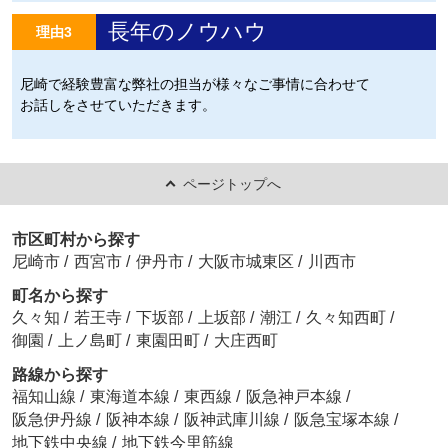
長年のノウハウ
理由3
尼崎で経験豊富な弊社の担当が様々なご事情に合わせて
お話しをさせていただきます。
ページトップへ
市区町村から探す
尼崎市
/
西宮市
/
伊丹市
/
大阪市城東区
/
川西市
町名から探す
久々知
/
若王寺
/
下坂部
/
上坂部
/
潮江
/
久々知西町
/
御園
/
上ノ島町
/
東園田町
/
大庄西町
路線から探す
福知山線
/
東海道本線
/
東西線
/
阪急神戸本線
/
阪急伊丹線
/
阪神本線
/
阪神武庫川線
/
阪急宝塚本線
/
地下鉄中央線
/
地下鉄今里筋線