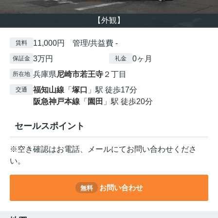
【外観】
11,000円 管理/共益費 -
賃料
3万円
0ヶ月
保証金
礼金
兵庫県
尼崎市
若王寺
２丁目
所在地
福知山線
「
塚口
」駅 徒歩17分
交通
阪急神戸本線
「
園田
」駅 徒歩20分
セールスポイント
※空き確認はお電話、メールにてお問い合わせくださ
い。
お問い合わせ
無料