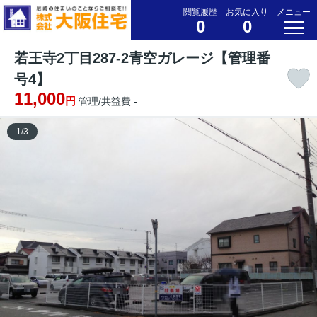
閲覧履歴
お気に入り
メニュー
0
0
若王寺2丁目287-2青空ガレージ【管理番
号4】
11,000
円
管理/共益費 -
1
/
3