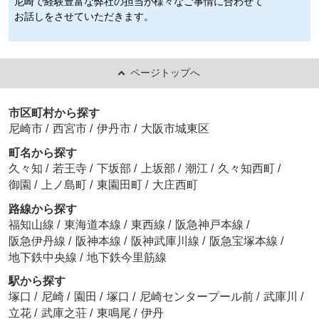
尼崎で経験豊富な弊社の担当が様々なご事情に合わせて
お話しをさせていただきます。
ページトップへ
市区町村から探す
尼崎市
/
西宮市
/
伊丹市
/
大阪市城東区
町名から探す
久々知
/
若王寺
/
下坂部
/
上坂部
/
潮江
/
久々知西町
/
御園
/
上ノ島町
/
東園田町
/
大庄西町
路線から探す
福知山線
/
東海道本線
/
東西線
/
阪急神戸本線
/
阪急伊丹線
/
阪神本線
/
阪神武庫川線
/
阪急宝塚本線
/
地下鉄中央線
/
地下鉄今里筋線
駅から探す
塚口
/
尼崎
/
園田
/
塚口
/
尼崎センタープール前
/
武庫川
/
立花
/
武庫之荘
/
東鳴尾
/
伊丹