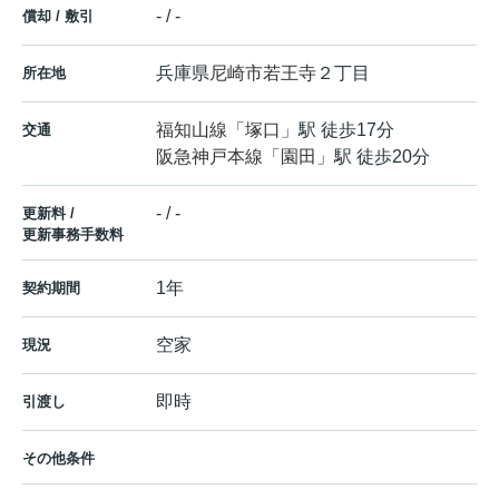
- / -
償却 / 敷引
兵庫県
尼崎市
若王寺
２丁目
所在地
福知山線
「
塚口
」駅 徒歩17分
交通
阪急神戸本線
「
園田
」駅 徒歩20分
- / -
更新料 /
更新事務手数料
1年
契約期間
空家
現況
即時
引渡し
その他条件