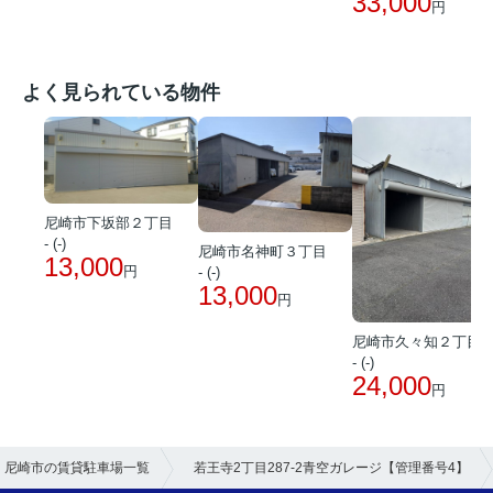
33,000
円
よく見られている物件
尼崎市下坂部２丁目
- (-)
尼崎市名神町３丁目
13,000
円
- (-)
13,000
円
尼崎市久々知２丁目
- (-)
24,000
円
尼崎市の賃貸駐車場一覧
若王寺2丁目287-2青空ガレージ【管理番号4】