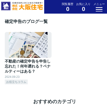
閲覧履歴
お気に入り
メニュー
0
0
確定申告のブログ一覧
不動産の確定申告を申告し
忘れた！何年遡れる？ペナ
ルティーはある？
2024.09.23
お役立ちコラム
おすすめのカテゴリ