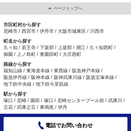
ページトップへ
市区町村から探す
尼崎市
/
西宮市
/
伊丹市
/
大阪市城東区
/
川西市
町名から探す
久々知
/
若王寺
/
下坂部
/
上坂部
/
潮江
/
久々知西町
/
御園
/
上ノ島町
/
東園田町
/
大庄西町
路線から探す
福知山線
/
東海道本線
/
東西線
/
阪急神戸本線
/
阪急伊丹線
/
阪神本線
/
阪神武庫川線
/
阪急宝塚本線
/
地下鉄中央線
/
地下鉄今里筋線
駅から探す
塚口
/
尼崎
/
園田
/
塚口
/
尼崎センタープール前
/
武庫川
/
立花
/
武庫之荘
/
東鳴尾
/
伊丹
電話でお問い合わせ