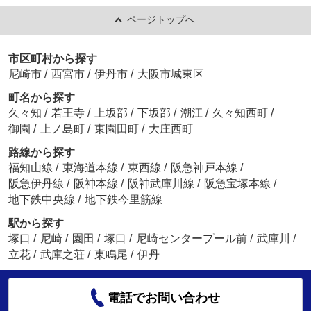
ページトップへ
市区町村から探す
尼崎市
/
西宮市
/
伊丹市
/
大阪市城東区
町名から探す
久々知
/
若王寺
/
上坂部
/
下坂部
/
潮江
/
久々知西町
/
御園
/
上ノ島町
/
東園田町
/
大庄西町
路線から探す
福知山線
/
東海道本線
/
東西線
/
阪急神戸本線
/
阪急伊丹線
/
阪神本線
/
阪神武庫川線
/
阪急宝塚本線
/
地下鉄中央線
/
地下鉄今里筋線
駅から探す
塚口
/
尼崎
/
園田
/
塚口
/
尼崎センタープール前
/
武庫川
/
立花
/
武庫之荘
/
東鳴尾
/
伊丹
電話でお問い合わせ