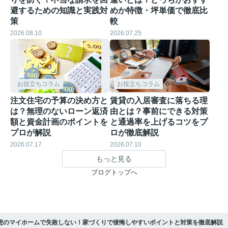
避するための知識と実践対
めか特徴・坪単価で徹底比
策
較
2026.08.10
2026.07.25
お役立ちコラム
お役立ちコラム
注文住宅の予算の決め方と
賃貸の入居審査に落ちる理
は？無理のないローン返済
由とは？事前にできる対策
額と資金計画のポイントを
と通過率を上げるコツをプ
プロが解説
ロが徹底解説
2026.07.17
2026.07.10
もっと見る
ブログトップへ
想のマイホームで失敗しない！家づくりで後悔しやすいポイントと対策を徹底解説