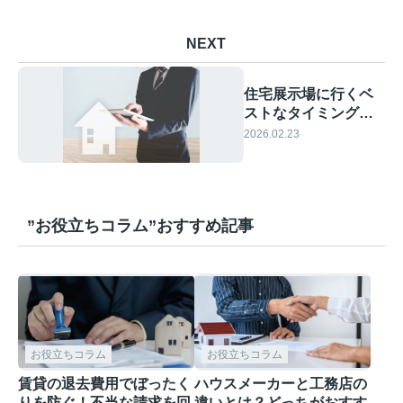
NEXT
住宅展示場に行くベ
ストなタイミングは
いつ？後悔しないた
2026.02.23
めの訪問時期と準備
のコツ
”お役立ちコラム”おすすめ記事
お役立ちコラム
お役立ちコラム
賃貸の退去費用でぼったく
ハウスメーカーと工務店の
りを防ぐ！不当な請求を回
違いとは？どっちがおすす