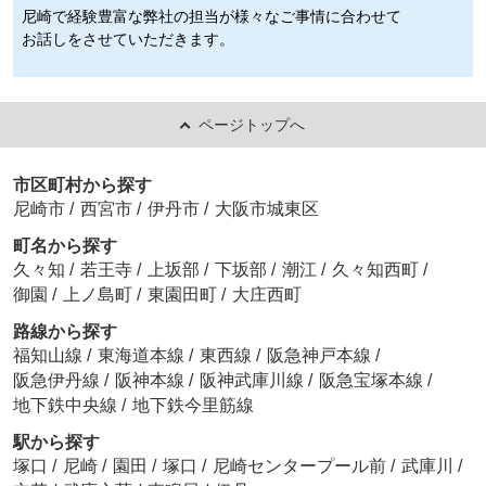
尼崎で経験豊富な弊社の担当が様々なご事情に合わせて
お話しをさせていただきます。
ページトップへ
市区町村から探す
尼崎市
/
西宮市
/
伊丹市
/
大阪市城東区
町名から探す
久々知
/
若王寺
/
上坂部
/
下坂部
/
潮江
/
久々知西町
/
御園
/
上ノ島町
/
東園田町
/
大庄西町
路線から探す
福知山線
/
東海道本線
/
東西線
/
阪急神戸本線
/
阪急伊丹線
/
阪神本線
/
阪神武庫川線
/
阪急宝塚本線
/
地下鉄中央線
/
地下鉄今里筋線
駅から探す
塚口
/
尼崎
/
園田
/
塚口
/
尼崎センタープール前
/
武庫川
/