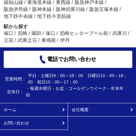
福知山線
/
東海道本線
/
東西線
/
阪急神戸本線
/
阪急伊丹線
/
阪神本線
/
阪神武庫川線
/
阪急宝塚本線
/
地下鉄中央線
/
地下鉄今里筋線
駅から探す
塚口
/
尼崎
/
園田
/
塚口
/
尼崎センタープール前
/
武庫川
/
立花
/
武庫之荘
/
東鳴尾
/
伊丹
電話でお問い合わせ
平日・土曜日9：00～18：00 日曜日10：00～18：
営業時間：
00 祝日10：00～17：00
・毎週水曜日・お盆・ゴールデンウイーク・年末年
定休日：
始
ホーム
会社概要
お問い合わせ