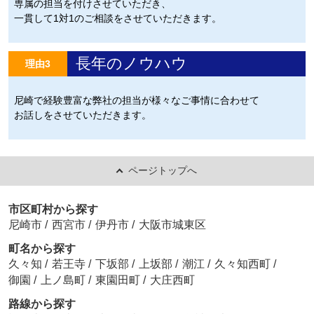
専属の担当を付けさせていただき、
一貫して1対1のご相談をさせていただきます。
長年のノウハウ
理由3
尼崎で経験豊富な弊社の担当が様々なご事情に合わせて
お話しをさせていただきます。
ページトップへ
市区町村から探す
尼崎市
/
西宮市
/
伊丹市
/
大阪市城東区
町名から探す
久々知
/
若王寺
/
下坂部
/
上坂部
/
潮江
/
久々知西町
/
御園
/
上ノ島町
/
東園田町
/
大庄西町
路線から探す