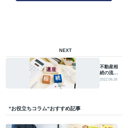
NEXT
不動産相
続の流れ
と税金に
2022.06.26
ついて
”お役立ちコラム”おすすめ記事