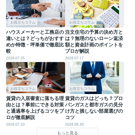
お役立ちコラム
お役立ちコラム
ハウスメーカーと工務店の
注文住宅の予算の決め方と
違いとは？どっちがおすす
は？無理のないローン返済
めか特徴・坪単価で徹底比
額と資金計画のポイントを
較
プロが解説
2026.07.25
2026.07.17
お役立ちコラム
お役立ちコラム
賃貸の入居審査に落ちる理
賃貸のガスはどっち？プロ
由とは？事前にできる対策
パンガスと都市ガスの見分
と通過率を上げるコツをプ
け方と損しない部屋選びの
ロが徹底解説
コツ
2026.07.10
2026.06.30
もっと見る