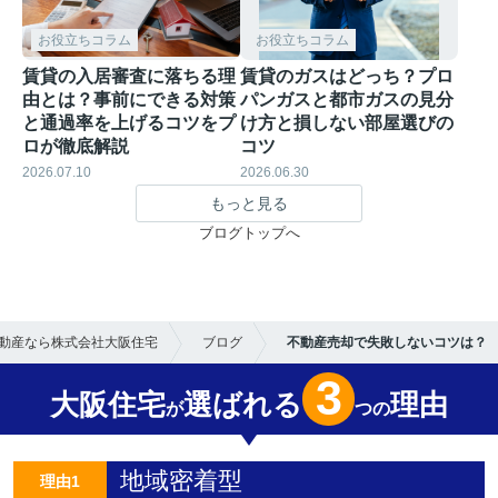
お役立ちコラム
お役立ちコラム
賃貸の入居審査に落ちる理
賃貸のガスはどっち？プロ
由とは？事前にできる対策
パンガスと都市ガスの見分
と通過率を上げるコツをプ
け方と損しない部屋選びの
ロが徹底解説
コツ
2026.07.10
2026.06.30
もっと見る
ブログトップへ
動産なら株式会社大阪住宅
ブログ
不動産売却で失敗しないコツは？
3
大阪住宅
選ばれる
理由
が
つの
地域密着型
理由1