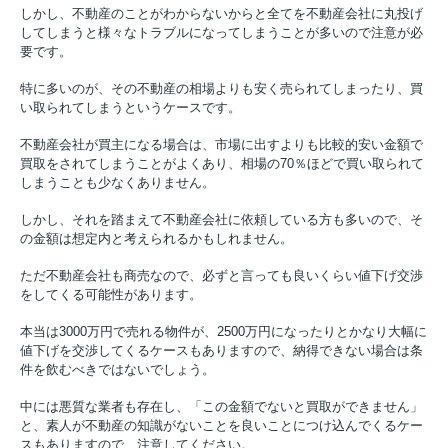
しかし、不動産のことがわからないからと全てを不動産会社に丸投げ
してしまうと様々なトラブルになってしまうことが多いので注意が必
要です。
特に多いのが、その不動産の相場よりも安く売られてしまったり、買
い取られてしまうというケースです。
不動産会社が買主になる場合は、市場に出すよりも比較的安い金額で
買取をされてしまうことがよくあり、相場の
70
％ほどで買い取られて
しまうことも少なくありません。
しかし、それを踏まえて不動産会社に依頼している方も多いので、そ
の金額は想定内と考えられるかもしれません。
ただ不動産会社も商売なので、必ずと言っても良いくらい値下げ交渉
をしてくる可能性があります。
本当は
3000
万円で売れる物件が、
2500
万円になったりとかなり大幅に
値下げを交渉してくるケースもありますので、納得できない場合は条
件を飲むべきではないでしょう。
中には悪質な業者も存在し、「この金額でないと買取ができません」
と、素人が不動産の知識がないことを良いことにつけ込んでくるケー
スもありますので、注意してください。