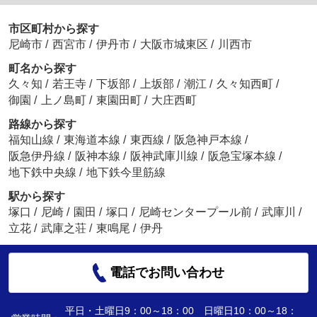
市区町村から探す
尼崎市
/
西宮市
/
伊丹市
/
大阪市城東区
/
川西市
町名から探す
久々知
/
若王寺
/
下坂部
/
上坂部
/
潮江
/
久々知西町
/
御園
/
上ノ島町
/
東園田町
/
大庄西町
路線から探す
福知山線
/
東海道本線
/
東西線
/
阪急神戸本線
/
阪急伊丹線
/
阪神本線
/
阪神武庫川線
/
阪急宝塚本線
/
地下鉄中央線
/
地下鉄今里筋線
駅から探す
塚口
/
尼崎
/
園田
/
塚口
/
尼崎センタープール前
/
武庫川
/
立花
/
武庫之荘
/
東鳴尾
/
伊丹
電話でお問い合わせ
平日・土曜日9：00～18：00 日曜日10：00～18：