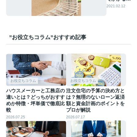
用の目安
2021.02.12
”お役立ちコラム”おすすめ記事
お役立ちコラム
お役立ちコラム
ハウスメーカーと工務店の
注文住宅の予算の決め方と
違いとは？どっちがおすす
は？無理のないローン返済
めか特徴・坪単価で徹底比
額と資金計画のポイントを
較
プロが解説
2026.07.25
2026.07.17