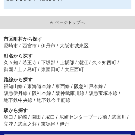
ページトップへ
市区町村から探す
尼崎市
/
西宮市
/
伊丹市
/
大阪市城東区
町名から探す
久々知
/
若王寺
/
下坂部
/
上坂部
/
潮江
/
久々知西町
/
御園
/
上ノ島町
/
東園田町
/
大庄西町
路線から探す
福知山線
/
東海道本線
/
東西線
/
阪急神戸本線
/
阪急伊丹線
/
阪神本線
/
阪神武庫川線
/
阪急宝塚本線
/
地下鉄中央線
/
地下鉄今里筋線
駅から探す
塚口
/
尼崎
/
園田
/
塚口
/
尼崎センタープール前
/
武庫川
/
立花
/
武庫之荘
/
東鳴尾
/
伊丹