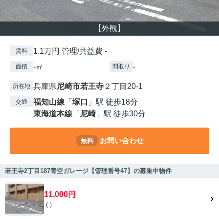
【外観】
1.1万円 管理/共益費 -
賃料
-㎡
-
面積
間取り
兵庫県
尼崎市
若王寺
２丁目20-1
所在地
福知山線
「
塚口
」駅 徒歩18分
交通
東海道本線
「
尼崎
」駅 徒歩30分
お問い合わせ
無料
若王寺2丁目187青空ガレージ【管理番号47】の募集中物件
11,000円
-(-)