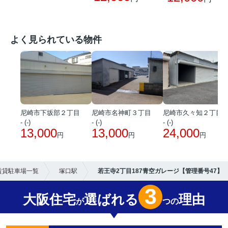
よく見られている物件
尼崎市下坂部２丁目
尼崎市名神町３丁目
尼崎市久々知２丁目
- (-)
- (-)
- (-)
13,000
13,000
24,000
円
円
円
賃貸駐車場一覧
塚口駅
若王寺2丁目187青空ガレージ【管理番号47】
3
大阪住宅
選ばれる
理由
が
つの