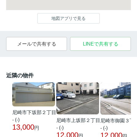
地図アプリで見る
メールで共有する
LINEで共有する
近隣の物件
尼崎市下坂部２丁目
- (-)
尼崎市上坂部２丁目
尼崎市御園３丁
13,000
- (-)
- (-)
円
12,000
12,000
円
円