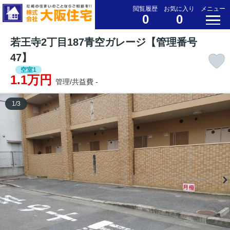
閲覧履歴
お気に入り
メニュー
0
0
若王寺2丁目187青空ガレージ【管理番号
47】
空室1
1.1万円
管理/共益費 -
1
/
3