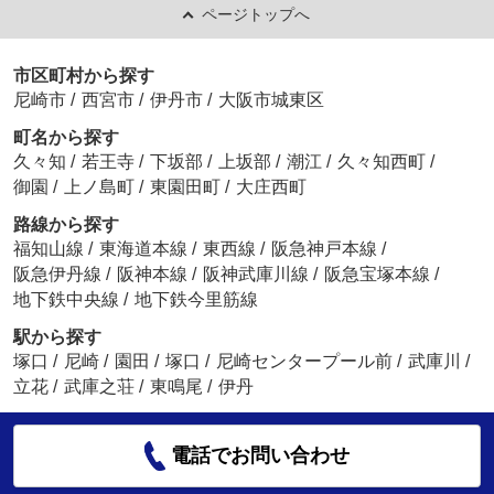
ページトップへ
市区町村から探す
尼崎市
/
西宮市
/
伊丹市
/
大阪市城東区
町名から探す
久々知
/
若王寺
/
下坂部
/
上坂部
/
潮江
/
久々知西町
/
御園
/
上ノ島町
/
東園田町
/
大庄西町
路線から探す
福知山線
/
東海道本線
/
東西線
/
阪急神戸本線
/
阪急伊丹線
/
阪神本線
/
阪神武庫川線
/
阪急宝塚本線
/
地下鉄中央線
/
地下鉄今里筋線
駅から探す
塚口
/
尼崎
/
園田
/
塚口
/
尼崎センタープール前
/
武庫川
/
立花
/
武庫之荘
/
東鳴尾
/
伊丹
電話でお問い合わせ