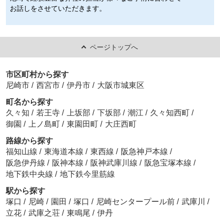
お話しをさせていただきます。
ページトップへ
市区町村から探す
尼崎市
/
西宮市
/
伊丹市
/
大阪市城東区
町名から探す
久々知
/
若王寺
/
上坂部
/
下坂部
/
潮江
/
久々知西町
/
御園
/
上ノ島町
/
東園田町
/
大庄西町
路線から探す
福知山線
/
東海道本線
/
東西線
/
阪急神戸本線
/
阪急伊丹線
/
阪神本線
/
阪神武庫川線
/
阪急宝塚本線
/
地下鉄中央線
/
地下鉄今里筋線
駅から探す
塚口
/
尼崎
/
園田
/
塚口
/
尼崎センタープール前
/
武庫川
/
立花
/
武庫之荘
/
東鳴尾
/
伊丹