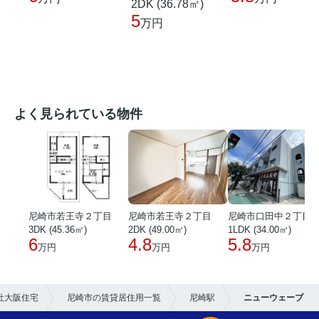
2DK (36.78㎡)
5
万円
よく見られている物件
尼崎市若王寺２丁目
尼崎市若王寺２丁目
尼崎市口田中２丁目
3DK (45.36㎡)
2DK (49.00㎡)
1LDK (34.00㎡)
6
4.8
5.8
万円
万円
万円
社大阪住宅
尼崎市の賃貸居住用一覧
尼崎駅
ニューウェーブ