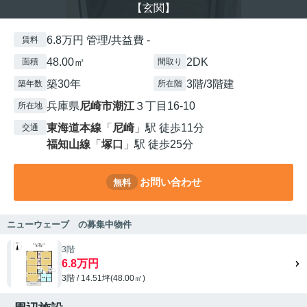
【玄関】
6.8万円 管理/共益費 -
賃料
48.00㎡
2DK
面積
間取り
築30年
3階/3階建
築年数
所在階
兵庫県
尼崎市
潮江
３丁目16-10
所在地
東海道本線
「
尼崎
」駅 徒歩11分
交通
福知山線
「
塚口
」駅 徒歩25分
お問い合わせ
無料
ニューウェーブ の募集中物件
3階
6.8万円
3階 / 14.51坪(48.00㎡)