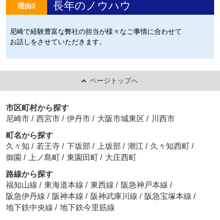
長年のノウハウ
理由3
尼崎で経験豊富な弊社の担当が様々なご事情に合わせて
お話しをさせていただきます。
ページトップへ
市区町村から探す
尼崎市
/
西宮市
/
伊丹市
/
大阪市城東区
/
川西市
町名から探す
久々知
/
若王寺
/
下坂部
/
上坂部
/
潮江
/
久々知西町
/
御園
/
上ノ島町
/
東園田町
/
大庄西町
路線から探す
福知山線
/
東海道本線
/
東西線
/
阪急神戸本線
/
阪急伊丹線
/
阪神本線
/
阪神武庫川線
/
阪急宝塚本線
/
地下鉄中央線
/
地下鉄今里筋線