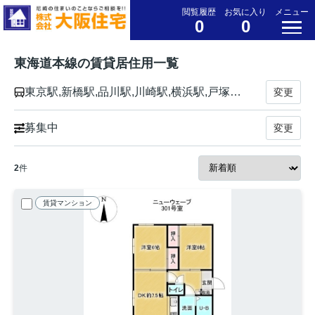
閲覧履歴
お気に入り
メニュー
0
0
東海道本線の賃貸居住用一覧
東京駅,新橋駅,品川駅,川崎駅,横浜駅,戸塚駅,大船駅,藤沢駅,辻堂駅,茅ケ崎駅,平塚駅,大磯駅,二宮駅,国府津駅,鴨宮駅,小田原駅,早川駅,根府川駅,真鶴駅,湯河原駅,熱海駅,函南駅,三島駅,沼津駅,片浜駅,原駅,東田子の浦駅,吉原駅,富士駅,富士川駅,新蒲原駅,蒲原駅,由比駅,興津駅,清水駅,草薙駅,東静岡駅,静岡駅,安倍川駅,用宗駅,焼津駅,西焼津駅,藤枝駅,六合駅,島田駅,金谷駅,菊川駅,掛川駅,愛野駅,袋井駅,御厨駅,磐田駅,豊田町駅,天竜川駅,浜松駅,高塚駅,舞阪駅,弁天島駅,新居町駅,鷲津駅,新所原駅,二川駅,豊橋駅,西小坂井駅,愛知御津駅,三河大塚駅,三河三谷駅,蒲郡駅,三河塩津駅,三ケ根駅,幸田駅,相見駅,岡崎駅,西岡崎駅,安城駅,三河安城駅,東刈谷駅,野田新町駅,刈谷駅,逢妻駅,大府駅,共和駅,南大高駅,大高駅,笠寺駅,熱田駅,金山駅,尾頭橋駅,名古屋駅,枇杷島駅,清洲駅,稲沢駅,尾張一宮駅,木曽川駅,岐阜駅,西岐阜駅,穂積駅,大垣駅,荒尾駅,美濃赤坂駅,垂井駅,関ケ原駅,柏原駅,近江長岡駅,醒ケ井駅,米原駅,彦根駅,南彦根駅,河瀬駅,稲枝駅,能登川駅,安土駅,近江八幡駅,篠原駅,野洲駅,守山駅,栗東駅,草津駅,南草津駅,瀬田駅,石山駅,膳所駅,大津駅,山科駅,京都駅,西大路駅,桂川駅,向日町駅,長岡京駅,山崎駅,島本駅,高槻駅,摂津富田駅,ＪＲ総持寺駅,茨木駅,千里丘駅,岸辺駅,吹田駅,東淀川駅,新大阪駅,大阪駅,塚本駅,尼崎駅,立花駅,甲子園口駅,西宮駅,さくら夙川駅,芦屋駅,甲南山手駅,摂津本山駅,住吉駅,六甲道駅,摩耶駅,灘駅,三ノ宮駅,元町駅,神戸駅
変更
募集中
変更
2
件
賃貸マンション