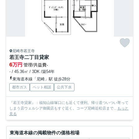
尼崎市若王寺
若王寺二丁目貸家
6
万円
管理/共益費-
- / 45.36㎡ / 3DK /築54年
東海道本線「尼崎」駅 徒歩28分
都市ガス
ペット相談
公共下水
『若王寺貸家』：福知山線塚口にも近くて便利。帰り道ついつい寄って
しまう店ウェルシア御園店もすぐ近く。コープ尼崎近松店まで...
もっと
見る
東海道本線の掲載物件の価格相場