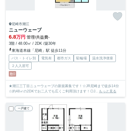
尼崎市潮江
ニューウェーブ
6.8
万円
管理/共益費-
3階 / 48.00㎡ / 2DK /築30年
東海道本線「尼崎」駅 徒歩11分
バス・トイレ別
電気有
都市ガス
駐輪場
温水洗浄便座
２人入居可
敷0
★潮江三丁目ニューウェーブの新規募集です！☆JR尼崎まで徒歩14分
☆約48㎡の2DKでお二人でも広くご利用頂けます！◎J...
もっと見る
一戸建て