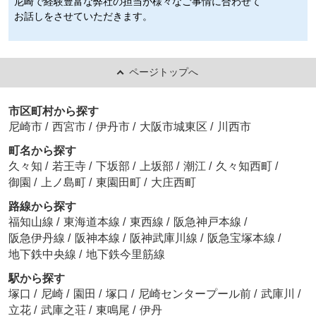
尼崎で経験豊富な弊社の担当が様々なご事情に合わせて
お話しをさせていただきます。
ページトップへ
市区町村から探す
尼崎市
/
西宮市
/
伊丹市
/
大阪市城東区
/
川西市
町名から探す
久々知
/
若王寺
/
下坂部
/
上坂部
/
潮江
/
久々知西町
/
御園
/
上ノ島町
/
東園田町
/
大庄西町
路線から探す
福知山線
/
東海道本線
/
東西線
/
阪急神戸本線
/
阪急伊丹線
/
阪神本線
/
阪神武庫川線
/
阪急宝塚本線
/
地下鉄中央線
/
地下鉄今里筋線
駅から探す
塚口
/
尼崎
/
園田
/
塚口
/
尼崎センタープール前
/
武庫川
/
立花
/
武庫之荘
/
東鳴尾
/
伊丹