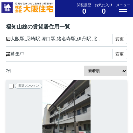
閲覧履歴
お気に入り
メニュー
0
0
福知山線の賃貸居住用一覧
大阪駅,尼崎駅,塚口駅,猪名寺駅,伊丹駅,北伊丹駅,川西池田駅,中山寺駅,宝塚駅,生瀬駅,西宮名塩駅,武田尾駅,道場駅,三田駅,新三田駅,広野駅,相野駅,藍本駅,草野駅,古市駅,南矢代駅,篠山口駅,丹波大山駅,下滝駅,谷川駅,柏原駅,石生駅,黒井駅,市島駅,丹波竹田駅,福知山駅
変更
募集中
変更
7
件
賃貸マンション