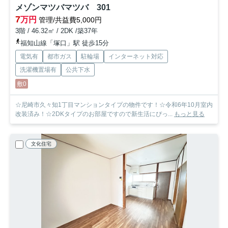
メゾンマツバマツバ 301
7
万円
管理/共益費5,000円
3階 / 46.32㎡ / 2DK /築37年
福知山線「塚口」駅 徒歩15分
電気有
都市ガス
駐輪場
インターネット対応
洗濯機置場有
公共下水
敷0
☆尼崎市久々知1丁目マンションタイプの物件です！☆令和6年10月室内
改装済み！☆2DKタイプのお部屋ですので新生活にぴっ...
もっと見る
文化住宅