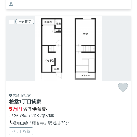
る
一戸建て
尼崎市椎堂
椎堂1丁目貸家
5
万円
管理/共益費-
- / 36.78㎡ / 2DK /築59年
福知山線「猪名寺」駅 徒歩35分
ペット相談