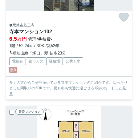
尼崎市若王寺
寺本マンション
102
6.5
万円
管理/共益費-
1階 / 52.24㎡ / 3DK /築52年
福知山線「塚口」駅 徒歩23分
電気有
都市ガス
駐輪場
公共下水
敷0
多くの方からご好評頂いている寺本マンションのご紹介です。ゆったり
とした間取りの3DKです。夏も冬も快適に過ごせる1階のお...
もっと見
る
賃貸マンション