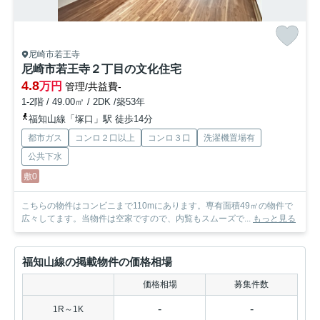
尼崎市若王寺
尼崎市若王寺２丁目の文化住宅
4.8
万円
管理/共益費-
1-2階 / 49.00㎡ / 2DK /築53年
福知山線「塚口」駅 徒歩14分
都市ガス
コンロ２口以上
コンロ３口
洗濯機置場有
公共下水
敷0
こちらの物件はコンビニまで110mにあります。専有面積49㎡の物件で
広々してます。当物件は空家ですので、内覧もスムーズで...
もっと見る
福知山線の掲載物件の価格相場
価格相場
募集件数
-
-
1R～1K