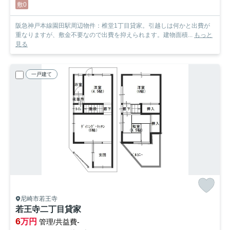
敷0
阪急神戸本線園田駅周辺物件：椎堂1丁目貸家。引越しは何かと出費が
重なりますが、敷金不要なので出費を抑えられます。建物面積...
もっと
見る
一戸建て
尼崎市若王寺
若王寺二丁目貸家
6
万円
管理/共益費-