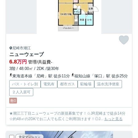
尼崎市潮江
ニューウェーブ
6.8
万円
管理/共益費-
3階 / 48.00㎡ / 2DK /築30年
東海道本線「尼崎」駅 徒歩11分
福知山線「塚口」駅 徒歩25分
バス・トイレ別
電気有
都市ガス
駐輪場
温水洗浄便座
２人入居可
敷0
★潮江三丁目ニューウェーブの新規募集です！☆JR尼崎まで徒歩14分
☆約48㎡の2DKでお二人でも広くご利用頂けます！◎J...
もっと見る
賃貸マンション