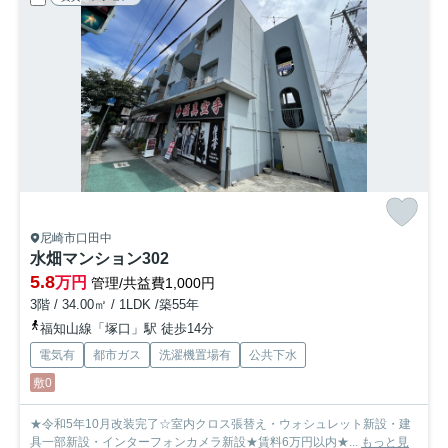
尼崎市口田中
水畑マンション
302
5.8
万円
管理/共益費1,000円
3階 / 34.00㎡ / 1LDK /築55年
福知山線「塚口」駅 徒歩14分
電気有
都市ガス
洗濯機置場有
公共下水
敷0
★令和5年10月改装完了☆室内クロス張替え・ウォシュレット新設・建
具一部新設・インターフォンカメラ新設★賃料6万円以内★...
もっと見