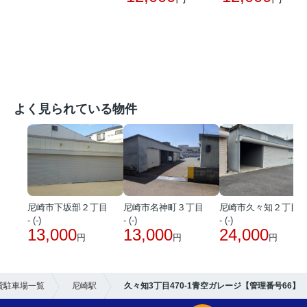
よく見られている物件
尼崎市下坂部２丁目
尼崎市名神町３丁目
尼崎市久々知２丁目
- (-)
- (-)
- (-)
13,000
13,000
24,000
円
円
円
貸駐車場一覧
尼崎駅
久々知3丁目470-1青空ガレージ【管理番号66】