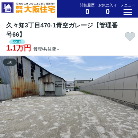
閲覧履歴
お気に入り
メニュー
0
0
久々知3丁目470-1青空ガレージ【管理番
号66】
空室1
1.1万円
管理/共益費 -
1
/
8