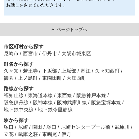
お話しをさせていただきます。
ページトップへ
市区町村から探す
尼崎市
/
西宮市
/
伊丹市
/
大阪市城東区
町名から探す
久々知
/
若王寺
/
下坂部
/
上坂部
/
潮江
/
久々知西町
/
御園
/
上ノ島町
/
東園田町
/
大庄西町
路線から探す
福知山線
/
東海道本線
/
東西線
/
阪急神戸本線
/
阪急伊丹線
/
阪神本線
/
阪神武庫川線
/
阪急宝塚本線
/
地下鉄中央線
/
地下鉄今里筋線
駅から探す
塚口
/
尼崎
/
園田
/
塚口
/
尼崎センタープール前
/
武庫川
/
立花
/
武庫之荘
/
東鳴尾
/
伊丹