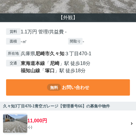
【外観】
1.1万円 管理/共益費 -
賃料
-㎡
-
面積
間取り
兵庫県
尼崎市
久々知
３丁目470-1
所在地
東海道本線
「
尼崎
」駅 徒歩18分
交通
福知山線
「
塚口
」駅 徒歩18分
お問い合わせ
無料
久々知3丁目470-1青空ガレージ【管理番号66】の募集中物件
11,000円
-(-)