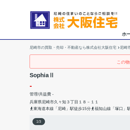
ホ
尼崎市の買取・売却・不動産なら株式会社大阪住宅
尼崎
この物
SophiaⅡ
-
管理/共益費 -
兵庫県
尼崎市
久々知
３丁目１８－１１
東海道本線「尼崎」駅徒歩15分
福知山線「塚口」駅
1
/
3