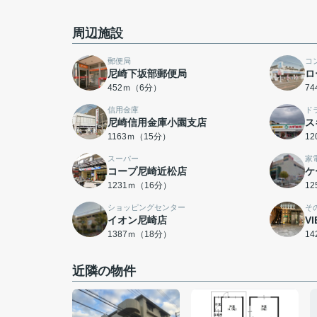
周辺施設
郵便局
コ
尼崎下坂部郵便局
ロ
452ｍ（6分）
7
信用金庫
ド
尼崎信用金庫小園支店
ス
1163ｍ（15分）
1
スーパー
家
コープ尼崎近松店
ケ
1231ｍ（16分）
1
ショッピングセンター
そ
イオン尼崎店
V
1387ｍ（18分）
1
近隣の物件