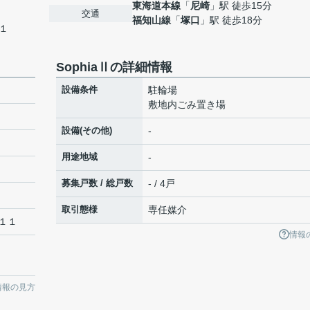
東海道本線
「
尼崎
」駅 徒歩15分
交通
福知山線
「
塚口
」駅 徒歩18分
１
SophiaⅡの詳細情報
設備条件
駐輪場
敷地内ごみ置き場
設備(その他)
-
用途地域
-
募集戸数 / 総戸数
- / 4戸
取引態様
専任媒介
１１
情報
情報の見方