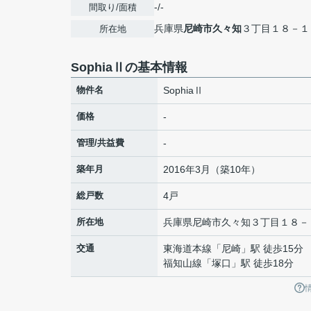
-/-
間取り/面積
兵庫県
尼崎市
久々知
３丁目１８－１
所在地
SophiaⅡの基本情報
物件名
SophiaⅡ
価格
-
管理/共益費
-
築年月
2016年3月（築10年）
総戸数
4戸
所在地
兵庫県
尼崎市
久々知
３丁目１８－
交通
東海道本線
「
尼崎
」駅 徒歩15分
福知山線
「
塚口
」駅 徒歩18分