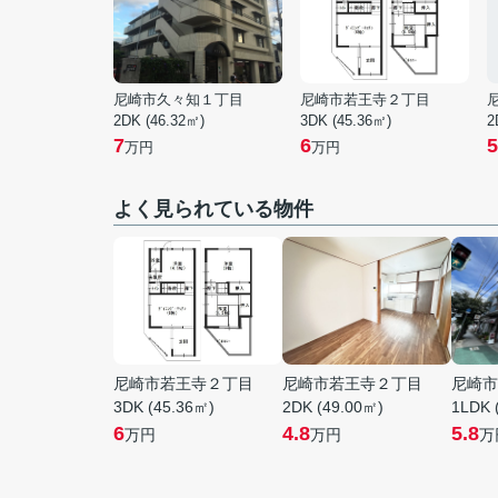
尼崎市久々知１丁目
尼崎市若王寺２丁目
2DK (46.32㎡)
3DK (45.36㎡)
2
7
6
5
万円
万円
よく見られている物件
尼崎市若王寺２丁目
尼崎市若王寺２丁目
尼崎市
3DK (45.36㎡)
2DK (49.00㎡)
1LDK 
6
4.8
5.8
万円
万円
万