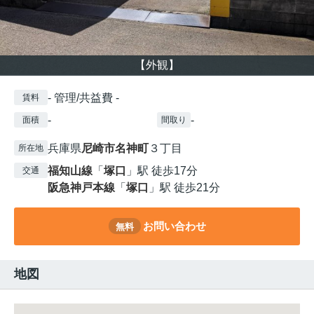
【外観】
- 管理/共益費 -
賃料
-
-
面積
間取り
兵庫県
尼崎市
名神町
３丁目
所在地
福知山線
「
塚口
」駅 徒歩17分
交通
阪急神戸本線
「
塚口
」駅 徒歩21分
お問い合わせ
無料
地図