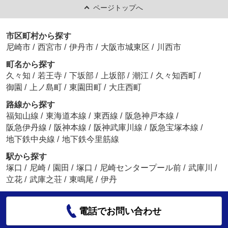
ページトップへ
市区町村から探す
尼崎市
/
西宮市
/
伊丹市
/
大阪市城東区
/
川西市
町名から探す
久々知
/
若王寺
/
下坂部
/
上坂部
/
潮江
/
久々知西町
/
御園
/
上ノ島町
/
東園田町
/
大庄西町
路線から探す
福知山線
/
東海道本線
/
東西線
/
阪急神戸本線
/
阪急伊丹線
/
阪神本線
/
阪神武庫川線
/
阪急宝塚本線
/
地下鉄中央線
/
地下鉄今里筋線
駅から探す
塚口
/
尼崎
/
園田
/
塚口
/
尼崎センタープール前
/
武庫川
/
立花
/
武庫之荘
/
東鳴尾
/
伊丹
電話でお問い合わせ