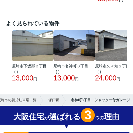
よく見られている物件
尼崎市下坂部２丁目
尼崎市名神町３丁目
尼崎市久々知２丁目
- (-)
- (-)
- (-)
13,000
13,000
24,000
円
円
円
尼崎市の賃貸駐車場一覧
塚口駅
名神町3丁目 シャッター付ガレージ
3
大阪住宅
選ばれる
理由
が
つの