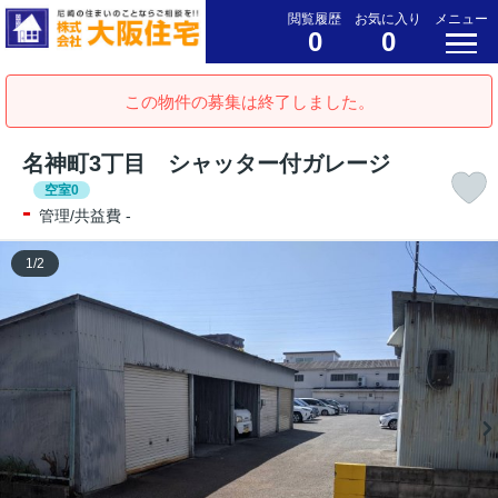
閲覧履歴
お気に入り
メニュー
0
0
この物件の募集は終了しました。
名神町3丁目 シャッター付ガレージ
空室0
-
管理/共益費 -
1
/
2