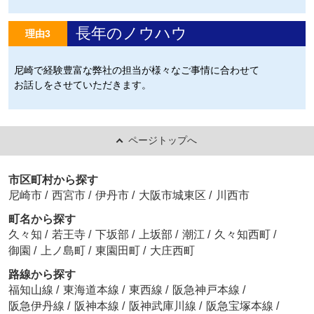
長年のノウハウ
理由3
尼崎で経験豊富な弊社の担当が様々なご事情に合わせて
お話しをさせていただきます。
ページトップへ
市区町村から探す
尼崎市
/
西宮市
/
伊丹市
/
大阪市城東区
/
川西市
町名から探す
久々知
/
若王寺
/
下坂部
/
上坂部
/
潮江
/
久々知西町
/
御園
/
上ノ島町
/
東園田町
/
大庄西町
路線から探す
福知山線
/
東海道本線
/
東西線
/
阪急神戸本線
/
阪急伊丹線
/
阪神本線
/
阪神武庫川線
/
阪急宝塚本線
/