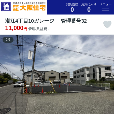
閲覧履歴
お気に入り
メニュー
0
0
潮江4丁目10ガレージ 管理番号32
11,000
円
管理/共益費 -
1
/
6