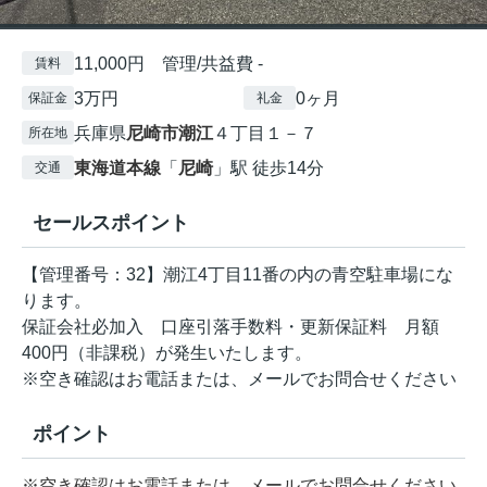
11,000円 管理/共益費 -
賃料
3万円
0ヶ月
保証金
礼金
兵庫県
尼崎市
潮江
４丁目１－７
所在地
東海道本線
「
尼崎
」駅 徒歩14分
交通
セールスポイント
【管理番号：32】潮江4丁目11番の内の青空駐車場にな
ります。
保証会社必加入 口座引落手数料・更新保証料 月額
400円（非課税）が発生いたします。
※空き確認はお電話または、メールでお問合せください
ポイント
※空き確認はお電話または
メールでお問合せください