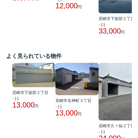
12,000
円
尼崎市下坂部２丁目
- (-)
33,000
円
よく見られている物件
尼崎市下坂部２丁目
- (-)
尼崎市名神町３丁目
13,000
円
- (-)
13,000
円
尼崎市久々知２丁目
- (-)