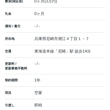
0ヶ月(3万円)
敷金(保証金)
0ヶ月
礼金
- / -
償却 / 敷引
兵庫県
尼崎市
潮江
４丁目１－７
所在地
東海道本線
「
尼崎
」駅 徒歩14分
交通
- / -
更新料 /
更新事務手数料
1年
契約期間
空家
現況
即時
引渡し