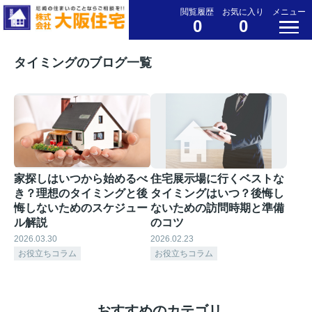
閲覧履歴
お気に入り
メニュー
0
0
タイミングのブログ一覧
家探しはいつから始めるべ
住宅展示場に行くベストな
き？理想のタイミングと後
タイミングはいつ？後悔し
悔しないためのスケジュー
ないための訪問時期と準備
ル解説
のコツ
2026.03.30
2026.02.23
お役立ちコラム
お役立ちコラム
おすすめのカテゴリ