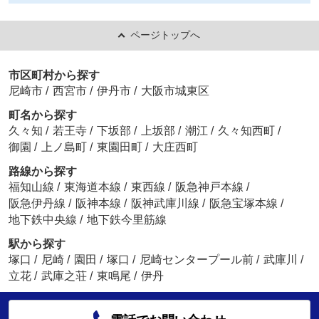
ページトップへ
市区町村から探す
尼崎市
/
西宮市
/
伊丹市
/
大阪市城東区
町名から探す
久々知
/
若王寺
/
下坂部
/
上坂部
/
潮江
/
久々知西町
/
御園
/
上ノ島町
/
東園田町
/
大庄西町
路線から探す
福知山線
/
東海道本線
/
東西線
/
阪急神戸本線
/
阪急伊丹線
/
阪神本線
/
阪神武庫川線
/
阪急宝塚本線
/
地下鉄中央線
/
地下鉄今里筋線
駅から探す
塚口
/
尼崎
/
園田
/
塚口
/
尼崎センタープール前
/
武庫川
/
立花
/
武庫之荘
/
東鳴尾
/
伊丹