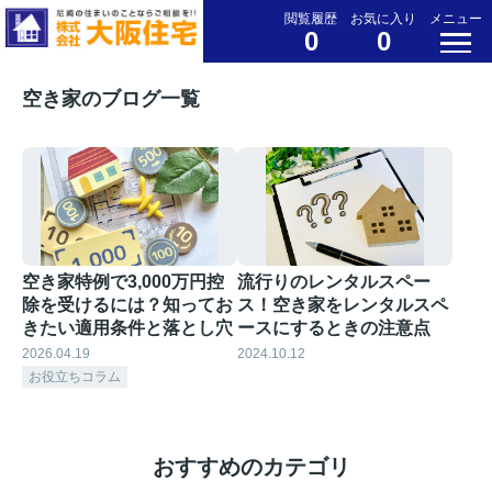
閲覧履歴
お気に入り
メニュー
0
0
空き家のブログ一覧
空き家特例で3,000万円控
流行りのレンタルスペー
除を受けるには？知ってお
ス！空き家をレンタルスペ
きたい適用条件と落とし穴
ースにするときの注意点
2026.04.19
2024.10.12
お役立ちコラム
おすすめのカテゴリ