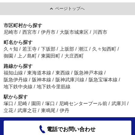
ページトップへ
市区町村から探す
尼崎市
/
西宮市
/
伊丹市
/
大阪市城東区
/
川西市
町名から探す
久々知
/
若王寺
/
下坂部
/
上坂部
/
潮江
/
久々知西町
/
御園
/
上ノ島町
/
東園田町
/
大庄西町
路線から探す
福知山線
/
東海道本線
/
東西線
/
阪急神戸本線
/
阪急伊丹線
/
阪神本線
/
阪神武庫川線
/
阪急宝塚本線
/
地下鉄中央線
/
地下鉄今里筋線
駅から探す
塚口
/
尼崎
/
園田
/
塚口
/
尼崎センタープール前
/
武庫川
/
立花
/
武庫之荘
/
東鳴尾
/
伊丹
電話でお問い合わせ