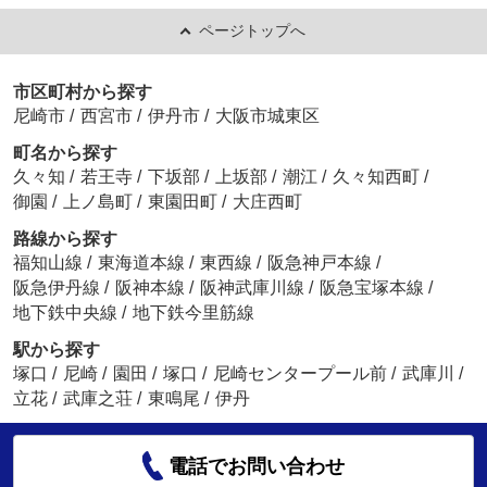
ページトップへ
市区町村から探す
尼崎市
/
西宮市
/
伊丹市
/
大阪市城東区
町名から探す
久々知
/
若王寺
/
下坂部
/
上坂部
/
潮江
/
久々知西町
/
御園
/
上ノ島町
/
東園田町
/
大庄西町
路線から探す
福知山線
/
東海道本線
/
東西線
/
阪急神戸本線
/
阪急伊丹線
/
阪神本線
/
阪神武庫川線
/
阪急宝塚本線
/
地下鉄中央線
/
地下鉄今里筋線
駅から探す
塚口
/
尼崎
/
園田
/
塚口
/
尼崎センタープール前
/
武庫川
/
立花
/
武庫之荘
/
東鳴尾
/
伊丹
電話でお問い合わせ