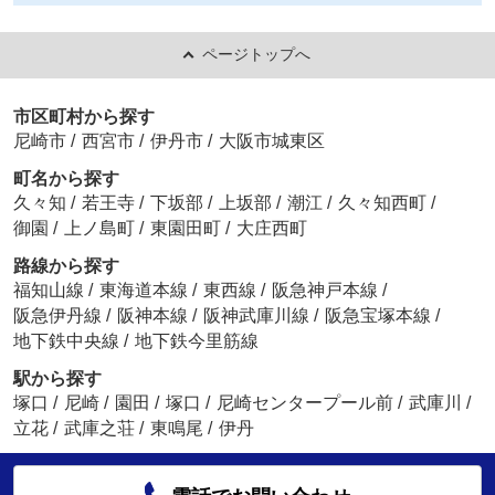
ページトップへ
市区町村から探す
尼崎市
/
西宮市
/
伊丹市
/
大阪市城東区
町名から探す
久々知
/
若王寺
/
下坂部
/
上坂部
/
潮江
/
久々知西町
/
御園
/
上ノ島町
/
東園田町
/
大庄西町
路線から探す
福知山線
/
東海道本線
/
東西線
/
阪急神戸本線
/
阪急伊丹線
/
阪神本線
/
阪神武庫川線
/
阪急宝塚本線
/
地下鉄中央線
/
地下鉄今里筋線
駅から探す
塚口
/
尼崎
/
園田
/
塚口
/
尼崎センタープール前
/
武庫川
/
立花
/
武庫之荘
/
東鳴尾
/
伊丹