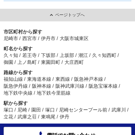
ページトップへ
市区町村から探す
尼崎市
/
西宮市
/
伊丹市
/
大阪市城東区
町名から探す
久々知
/
若王寺
/
下坂部
/
上坂部
/
潮江
/
久々知西町
/
御園
/
上ノ島町
/
東園田町
/
大庄西町
路線から探す
福知山線
/
東海道本線
/
東西線
/
阪急神戸本線
/
阪急伊丹線
/
阪神本線
/
阪神武庫川線
/
阪急宝塚本線
/
地下鉄中央線
/
地下鉄今里筋線
駅から探す
塚口
/
尼崎
/
園田
/
塚口
/
尼崎センタープール前
/
武庫川
/
立花
/
武庫之荘
/
東鳴尾
/
伊丹