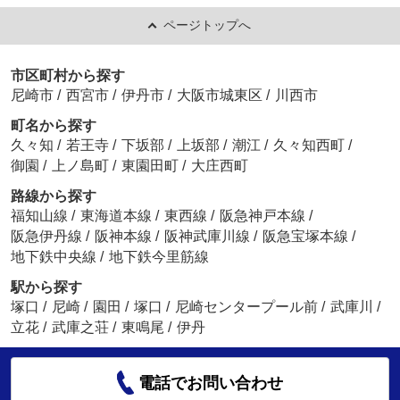
ページトップへ
市区町村から探す
尼崎市
/
西宮市
/
伊丹市
/
大阪市城東区
/
川西市
町名から探す
久々知
/
若王寺
/
下坂部
/
上坂部
/
潮江
/
久々知西町
/
御園
/
上ノ島町
/
東園田町
/
大庄西町
路線から探す
福知山線
/
東海道本線
/
東西線
/
阪急神戸本線
/
阪急伊丹線
/
阪神本線
/
阪神武庫川線
/
阪急宝塚本線
/
地下鉄中央線
/
地下鉄今里筋線
駅から探す
塚口
/
尼崎
/
園田
/
塚口
/
尼崎センタープール前
/
武庫川
/
立花
/
武庫之荘
/
東鳴尾
/
伊丹
電話でお問い合わせ