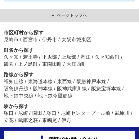
ページトップへ
市区町村から探す
尼崎市
/
西宮市
/
伊丹市
/
大阪市城東区
町名から探す
久々知
/
若王寺
/
下坂部
/
上坂部
/
潮江
/
久々知西町
/
御園
/
上ノ島町
/
東園田町
/
大庄西町
路線から探す
福知山線
/
東海道本線
/
東西線
/
阪急神戸本線
/
阪急伊丹線
/
阪神本線
/
阪神武庫川線
/
阪急宝塚本線
/
地下鉄中央線
/
地下鉄今里筋線
駅から探す
塚口
/
尼崎
/
園田
/
塚口
/
尼崎センタープール前
/
武庫川
/
立花
/
武庫之荘
/
東鳴尾
/
伊丹