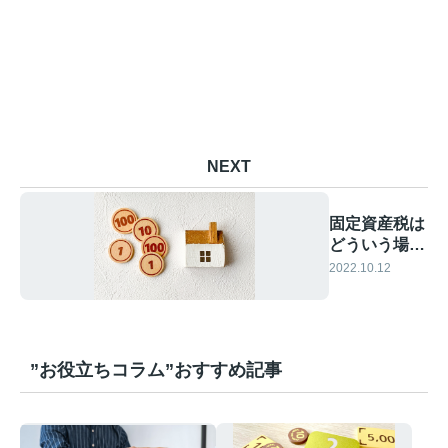
NEXT
固定資産税は
どういう場合
に減税される
2022.10.12
の？
”お役立ちコラム”おすすめ記事