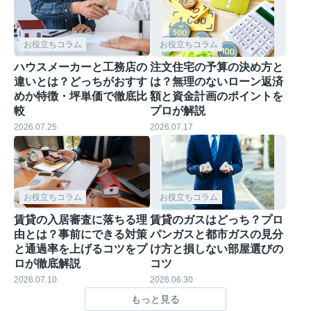
お役立ちコラム
お役立ちコラム
ハウスメーカーと工務店の
注文住宅の予算の決め方と
違いとは？どっちがおすす
は？無理のないローン返済
めか特徴・坪単価で徹底比
額と資金計画のポイントを
較
プロが解説
2026.07.25
2026.07.17
お役立ちコラム
お役立ちコラム
賃貸の入居審査に落ちる理
賃貸のガスはどっち？プロ
由とは？事前にできる対策
パンガスと都市ガスの見分
と通過率を上げるコツをプ
け方と損しない部屋選びの
ロが徹底解説
コツ
2026.07.10
2026.06.30
もっと見る