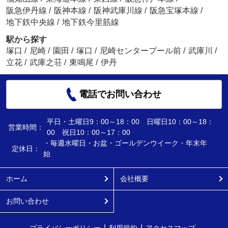
阪急伊丹線
/
阪神本線
/
阪神武庫川線
/
阪急宝塚本線
/
地下鉄中央線
/
地下鉄今里筋線
駅から探す
塚口
/
尼崎
/
園田
/
塚口
/
尼崎センタープール前
/
武庫川
/
立花
/
武庫之荘
/
東鳴尾
/
伊丹
電話でお問い合わせ
平日・土曜日9：00～18：00 日曜日10：00～18：
営業時間：
00 祝日10：00～17：00
・毎週水曜日・お盆・ゴールデンウイーク・年末年
定休日：
始
ホーム
会社概要
お問い合わせ
プライバシーポリシー
利用規約
アクセスマップ