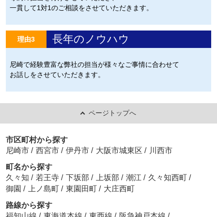
一貫して1対1のご相談をさせていただきます。
長年のノウハウ
理由3
尼崎で経験豊富な弊社の担当が様々なご事情に合わせて
お話しをさせていただきます。
ページトップへ
市区町村から探す
尼崎市
/
西宮市
/
伊丹市
/
大阪市城東区
/
川西市
町名から探す
久々知
/
若王寺
/
下坂部
/
上坂部
/
潮江
/
久々知西町
/
御園
/
上ノ島町
/
東園田町
/
大庄西町
路線から探す
福知山線
/
東海道本線
/
東西線
/
阪急神戸本線
/