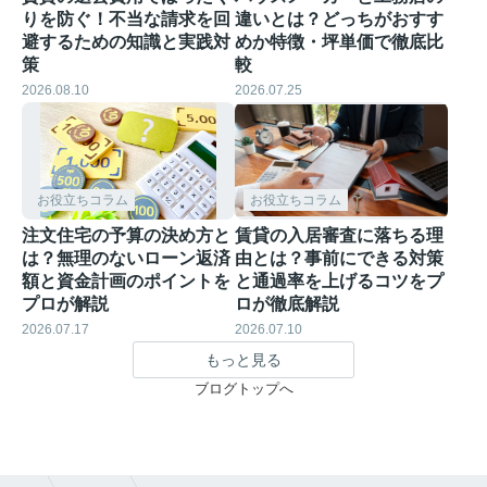
りを防ぐ！不当な請求を回
違いとは？どっちがおすす
避するための知識と実践対
めか特徴・坪単価で徹底比
策
較
2026.08.10
2026.07.25
お役立ちコラム
お役立ちコラム
注文住宅の予算の決め方と
賃貸の入居審査に落ちる理
は？無理のないローン返済
由とは？事前にできる対策
額と資金計画のポイントを
と通過率を上げるコツをプ
プロが解説
ロが徹底解説
2026.07.17
2026.07.10
もっと見る
ブログトップへ