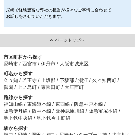
尼崎で経験豊富な弊社の担当が様々なご事情に合わせて
お話しをさせていただきます。
ページトップへ
市区町村から探す
尼崎市
/
西宮市
/
伊丹市
/
大阪市城東区
町名から探す
久々知
/
若王寺
/
上坂部
/
下坂部
/
潮江
/
久々知西町
/
御園
/
上ノ島町
/
東園田町
/
大庄西町
路線から探す
福知山線
/
東海道本線
/
東西線
/
阪急神戸本線
/
阪急伊丹線
/
阪神本線
/
阪神武庫川線
/
阪急宝塚本線
/
地下鉄中央線
/
地下鉄今里筋線
駅から探す
塚口
/
尼崎
/
園田
/
塚口
/
尼崎センタープール前
/
武庫川
/