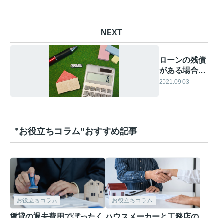
NEXT
ローンの残債
がある場合で
も売却は可
2021.09.03
能？
”お役立ちコラム”おすすめ記事
お役立ちコラム
お役立ちコラム
賃貸の退去費用でぼったく
ハウスメーカーと工務店の